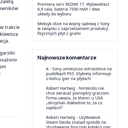
Zaletą
Premiera serii REDMI 17. Wyświetlacz
rowników
6,9 cala, bateria 7500 mAh i dwa
układy do wyboru
Meksyk idzie na wojnę sądową z Sony
w trakcie
w związku z zaprzestaniem produkcji
fizycznych płyt z grami
 klawisza
acja.
garstki
Najnowsze komentarze
posażono
tem
A
-
Sony umieszcza ostrzeżenia na
e
pudełkach PS5. Etykieta informuje
o końcu gier na płytach
Robert Hartwig
-
Nintendo nie
chce zwracać pieniędzy graczom.
Firma uważa, że klienci u USA
„otrzymali dokładnie to, za co
zapłacili”
Robert Hartwig
-
Użytkownik
Steam Decka znalazł sposób na
zbudowanie fizycznej kolekcji gier