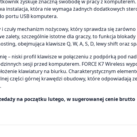
ytkownik zyskuje znaczną swobodę w pracy z komputerem. 
owa instalacja, która nie wymaga żadnych dodatkowych ste
 do portu USB komputera.
y i czuły mechanizm nożycowy, który sprawdza się zarówno 
zalety, szczególnie istotne dla graczy, to funkcja blokady
ng, obejmująca klawisze Q, W, A, S, D, lewy shift oraz sp
ę – niski profil klawisze w połączeniu z podpórką pod nad
dzinnych sesji przed komputerem. FORCE K7 Wireless wy
łożenie klawiatury na biurku. Charakterystycznym elemen
lnej części górnej krawędzi obudowy, które odpowiadają z
.
rzedaży na początku lutego, w sugerowanej cenie brutto