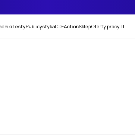
adniki
Testy
Publicystyka
CD-Action
Sklep
Oferty pracy IT