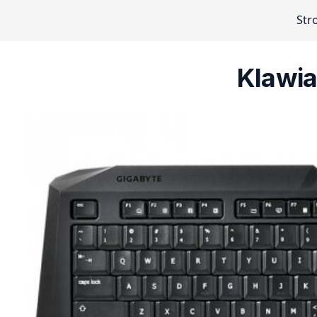
Str
Klawia