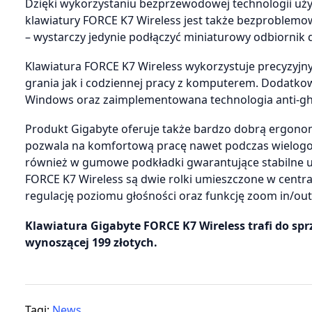
Dzięki wykorzystaniu bezprzewodowej technologii uż
klawiatury FORCE K7 Wireless jest także bezproblem
– wystarczy jedynie podłączyć miniaturowy odbiornik
Klawiatura FORCE K7 Wireless wykorzystuje precyzyjn
grania jak i codziennej pracy z komputerem. Dodatkowe 
Windows oraz zaimplementowana technologia anti-ghosti
Produkt Gigabyte oferuje także bardzo dobrą ergonomi
pozwala na komfortową pracę nawet podczas wielogo
również w gumowe podkładki gwarantujące stabilne u
FORCE K7 Wireless są dwie rolki umieszczone w centra
regulację poziomu głośności oraz funkcję zoom in/out
Klawiatura Gigabyte FORCE K7 Wireless trafi do sp
wynoszącej 199 złotych.
Tagi:
News