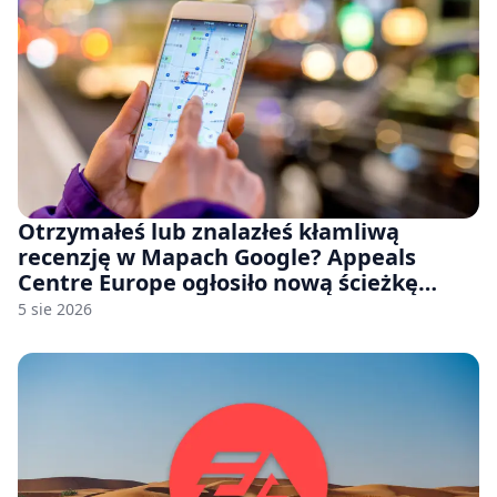
Otrzymałeś lub znalazłeś kłamliwą
recenzję w Mapach Google? Appeals
Centre Europe ogłosiło nową ścieżkę
odwoławczą dla firm i konsumentów
5 sie 2026