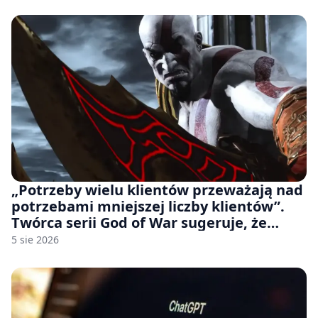
„Potrzeby wielu klientów przeważają nad
potrzebami mniejszej liczby klientów”.
Twórca serii God of War sugeruje, że
rozumie, dlaczego Sony rezygnuje z gier
5 sie 2026
na płytach