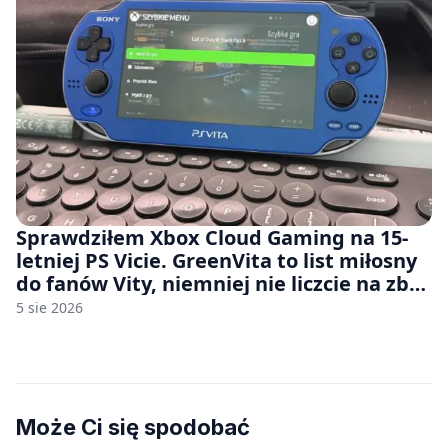
Sprawdziłem Xbox Cloud Gaming na 15-
letniej PS Vicie. GreenVita to list miłosny
do fanów Vity, niemniej nie liczcie na zbyt
wiele [FELIETON]
5 sie 2026
Może Ci się spodobać