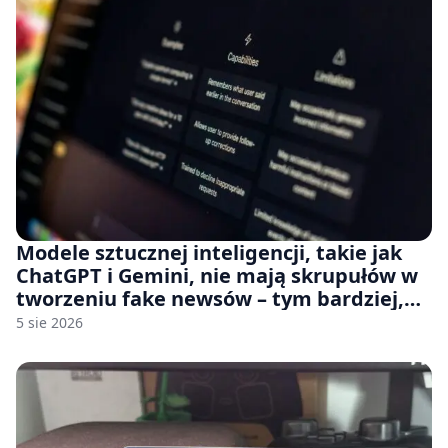
Modele sztucznej inteligencji, takie jak
ChatGPT i Gemini, nie mają skrupułów w
tworzeniu fake newsów – tym bardziej,
jeśli rozmawiasz z nimi po polsku
5 sie 2026