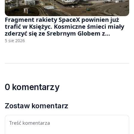
Fragment rakiety SpaceX powinien już
trafić w Księżyc. Kosmiczne śmieci miały
zderzyć się ze Srebrnym Globem z
prędkością 8690 km/h
5 sie 2026
0 komentarzy
Zostaw komentarz