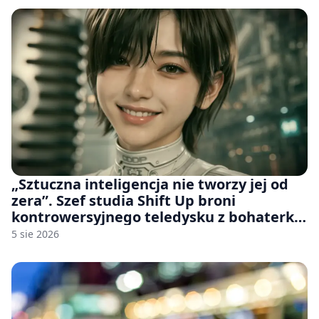
„Sztuczna inteligencja nie tworzy jej od
zera”. Szef studia Shift Up broni
kontrowersyjnego teledysku z bohaterką
Stellar Blade: Blood Rain
5 sie 2026