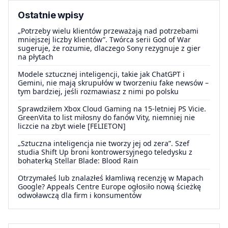
Ostatnie wpisy
„Potrzeby wielu klientów przeważają nad potrzebami
mniejszej liczby klientów”. Twórca serii God of War
sugeruje, że rozumie, dlaczego Sony rezygnuje z gier
na płytach
Modele sztucznej inteligencji, takie jak ChatGPT i
Gemini, nie mają skrupułów w tworzeniu fake newsów –
tym bardziej, jeśli rozmawiasz z nimi po polsku
Sprawdziłem Xbox Cloud Gaming na 15-letniej PS Vicie.
GreenVita to list miłosny do fanów Vity, niemniej nie
liczcie na zbyt wiele [FELIETON]
„Sztuczna inteligencja nie tworzy jej od zera”. Szef
studia Shift Up broni kontrowersyjnego teledysku z
bohaterką Stellar Blade: Blood Rain
Otrzymałeś lub znalazłeś kłamliwą recenzję w Mapach
Google? Appeals Centre Europe ogłosiło nową ścieżkę
odwoławczą dla firm i konsumentów