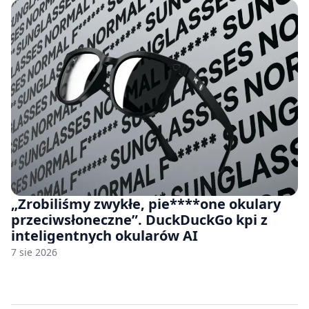
„Zrobiliśmy zwykłe, pie****one okulary
przeciwsłoneczne”. DuckDuckGo kpi z
inteligentnych okularów AI
7 sie 2026