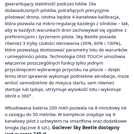
gwarantujący stabilność podczas lotów. Dla
doświadczonych pilotów, potrafiących precyzyjnie
pilotować drona, istotna będzie 4-kanałowa kalibracja,
która pozwala na mikro-regulację każdego z silników – tak,
aby w każdych warunkach dron zachowywał się zgodnie z
preferencjami i życzeniem pilota. Sky Beetle posiada
również 3 tryby czułości sterowania (30%, 60% i 100%),
które pozwalają dostosować parametry lotu do warunków
i umiejętności pilota. Technologia ONE TOUCH umożliwia
włączenie poszczególnych funkcji tylko jednym
przyciśnięciem wybranego przycisku na pilocie – dzięki
temu dron sprawnie wykonuje podniebne akrobacje, może
wrócić samodzielnie do miejsca startu, sam również
startuje lub ląduje, utrzymuje wysokość lotu i wykonuje
obrót o 360°.
Wbudowana bateria 200 mAh pozwala na 8-minutowy lot
o zasięgu do 50 metrów. W komplecie znajduje się 4-
kanałowy pilot z uchwytem na smartfona oraz dodatkowe
śmigła (łącznie 8 szt.).
Goclever Sky Beetle dostępny
jest w cenie 249 zł.