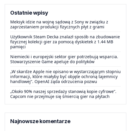
Ostatnie wpisy
Meksyk idzie na wojnę sądową z Sony w związku z
zaprzestaniem produkcji fizycznych płyt z grami
Użytkownik Steam Decka znalazł sposób na zbudowanie
fizycznej kolekcji gier za pomocą dyskietek z 1.44 MB
pamięci
Niemiecki i europejski sektor gier potrzebują wsparcia.
Stowarzyszenie Game apeluje do polityków
„W skardze Apple nie opisano w wystarczającym stopniu
informacji, które miałyby być objęte ochroną tajemnicy
handlowej”. OpenAI żąda odrzucenia pozwu
„Około 90% naszej sprzedaży stanowią kopie cyfrowe”.
Capcom nie przejmuje się śmiercią gier na płytach
Najnowsze komentarze