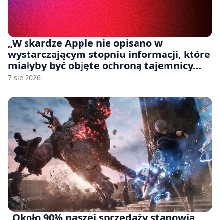
„W skardze Apple nie opisano w
wystarczającym stopniu informacji, które
miałyby być objęte ochroną tajemnicy
handlowej”. OpenAI żąda odrzucenia
7 sie 2026
pozwu
„Około 90% naszej sprzedaży stanowią