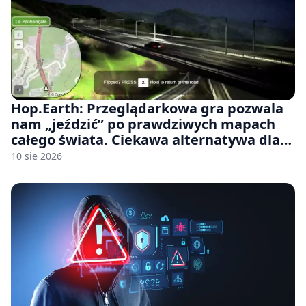
Hop.Earth: Przeglądarkowa gra pozwala
nam „jeździć” po prawdziwych mapach
całego świata. Ciekawa alternatywa dla
Google Street View
10 sie 2026