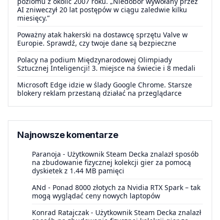
poziomu z okolic 2007 roku. „Niedobór wywołany przez
AI zniweczył 20 lat postępów w ciągu zaledwie kilku
miesięcy.”
Poważny atak hakerski na dostawcę sprzętu Valve w
Europie. Sprawdź, czy twoje dane są bezpieczne
Polacy na podium Międzynarodowej Olimpiady
Sztucznej Inteligencji! 3. miejsce na świecie i 8 medali
Microsoft Edge idzie w ślady Google Chrome. Starsze
blokery reklam przestaną działać na przeglądarce
Najnowsze komentarze
Paranoja
-
Użytkownik Steam Decka znalazł sposób
na zbudowanie fizycznej kolekcji gier za pomocą
dyskietek z 1.44 MB pamięci
ANd
-
Ponad 8000 złotych za Nvidia RTX Spark – tak
mogą wyglądać ceny nowych laptopów
Konrad Ratajczak
-
Użytkownik Steam Decka znalazł