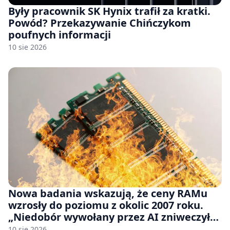
Były pracownik SK Hynix trafił za kratki.
Powód? Przekazywanie Chińczykom
poufnych informacji
10 sie 2026
Nowa badania wskazują, że ceny RAMu
wzrosły do poziomu z okolic 2007 roku.
„Niedobór wywołany przez AI zniweczył
20 lat postępów w ciągu zaledwie kilku
10 sie 2026