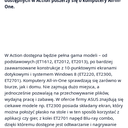
dostępnych w Action poszerzy się o komputery All-in-
One.
W Action dostępna będzie pełna gama modeli – od
podstawowych (ET1612, ET2012, ET2013), po bardziej
zaawansowane konstrukcje z 10-punktowymi ekranami
dotykowymi i systemem Windows 8 (ET2220, ET2300,
ET2701). Komputery All-in-One sprawdzają się zarówno w
biurze, jak i domu. Nie zajmują dużo miejsca, a
jednocześnie pozwalają na przechowywanie plików,
wydajną pracę i zabawę. W ofercie firmy ASUS znajdują się
ciekawe modele np. ET2300 posiada składany ekran, który
można położyć płasko na stole i w ten sposób korzystać z
aplikacji czy gier, z kolei ET2701 napęd Blu-ray combo,
dzięki któremu dostępne jest odtwarzanie i nagrywanie