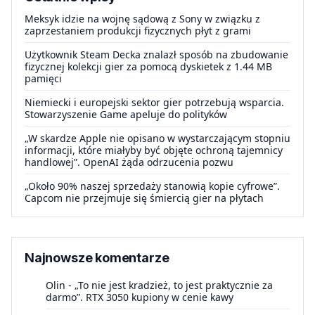
Meksyk idzie na wojnę sądową z Sony w związku z
zaprzestaniem produkcji fizycznych płyt z grami
Użytkownik Steam Decka znalazł sposób na zbudowanie
fizycznej kolekcji gier za pomocą dyskietek z 1.44 MB
pamięci
Niemiecki i europejski sektor gier potrzebują wsparcia.
Stowarzyszenie Game apeluje do polityków
„W skardze Apple nie opisano w wystarczającym stopniu
informacji, które miałyby być objęte ochroną tajemnicy
handlowej”. OpenAI żąda odrzucenia pozwu
„Około 90% naszej sprzedaży stanowią kopie cyfrowe”.
Capcom nie przejmuje się śmiercią gier na płytach
Najnowsze komentarze
Olin
-
„To nie jest kradzież, to jest praktycznie za
darmo”. RTX 3050 kupiony w cenie kawy