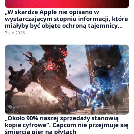
„W skardze Apple nie opisano w
wystarczającym stopniu informacji, które
miałyby być objęte ochroną tajemnicy
handlowej”. OpenAI żąda odrzucenia
7 sie 2026
pozwu
„Około 90% naszej sprzedaży stanowią
kopie cyfrowe”. Capcom nie przejmuje się
śmiercią gier na płytach