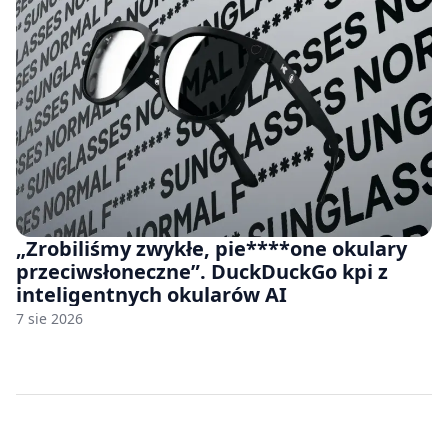
„Zrobiliśmy zwykłe, pie****one okulary
przeciwsłoneczne”. DuckDuckGo kpi z
inteligentnych okularów AI
7 sie 2026