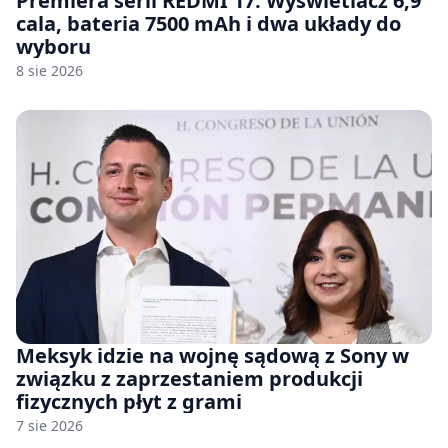
Premiera serii REDMI 17. Wyświetlacz 6,9
cala, bateria 7500 mAh i dwa układy do
wyboru
8 sie 2026
Meksyk idzie na wojnę sądową z Sony w
związku z zaprzestaniem produkcji
fizycznych płyt z grami
7 sie 2026