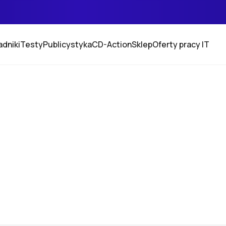
adniki
Testy
Publicystyka
CD-Action
Sklep
Oferty pracy IT