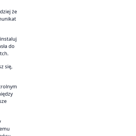
dziej że
munikat
instaluj
asła do
tch.
z się,
trolnym
między
sze
y
temu
końcu