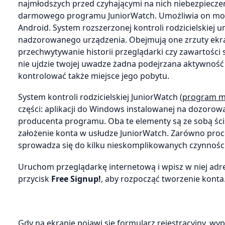
najmłodszych przed czyhającymi na nich niebezpiecze
darmowego programu JuniorWatch. Umożliwia on mon
Android. System rozszerzonej kontroli rodzicielskiej 
nadzorowanego urządzenia. Obejmują one zrzuty ekran
przechwytywanie historii przeglądarki czy zawartości
nie ujdzie twojej uwadze żadna podejrzana aktywność 
kontrolować także miejsce jego pobytu.
System kontroli rodzicielskiej JuniorWatch
(program m
części: aplikacji do Windows instalowanej na dozorow
producenta programu. Oba te elementy są ze sobą ściś
założenie konta w usłudze JuniorWatch. Zarówno proces r
sprowadza się do kilku nieskomplikowanych czynności
Uruchom przeglądarkę internetową i wpisz w niej adr
przycisk
Free Signup!
, aby rozpocząć tworzenie konta
Gdy na ekranie pojawi się formularz rejestracyjny, wy