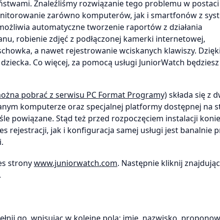
ństwami. Znaleźliśmy rozwiązanie tego problemu w postaci
itorowanie zarówno komputerów, jak i smartfonów z sy
umożliwia automatyczne tworzenie raportów z działania
u, robienie zdjęć z podłączonej kamerki internetowej,
 schowka, a nawet rejestrowanie wciskanych klawiszy. Dzięk
dziecka. Co więcej, za pomocą usługi JuniorWatch będziesz
ożna pobrać z serwisu PC Format Programy)
składa się z 
anym komputerze oraz specjalnej platformy dostępnej na s
le powiązane. Stąd też przed rozpoczęciem instalacji konie
ejestracji, jak i konfiguracja samej usługi jest banalnie p
.
es strony
www.juniorwatch.com
. Następnie kliknij znajdując
.
pełnij go, wpisując w kolejne pola: imię, nazwisko, propono