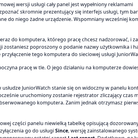
owej wersji usługi cały panel jest wypełniony reklamami
znać skromnie prezentujący się interfejs usługi, tym bar
ypisane do niego żadne urządzenie. Wspomniany wcześniej ko
 teraz do komputera, którego pracę chcesz nadzorować, i za
cji zostaniesz poproszony o podanie nazwy użytkownika i h
przyłączenie tego komputera do sieciowej usługi JuniorWa
oczyna pracę w tle. O jego działaniu na komputerze dowies
usłudze JuniorWatch stanie się on widoczny w panelu kon
ześnie uruchomiony zostanie rejestrator zliczający czas 
obserwowanego komputera. Zanim jednak otrzymasz pierw
owej części panelu niewielką tabelkę opisującą dozorowan
rzyłączenia go do usługi
Since
, wersję zainstalowanego sys
 wygenerowany ostatni raport
Last report
. Dodatkowo, na 