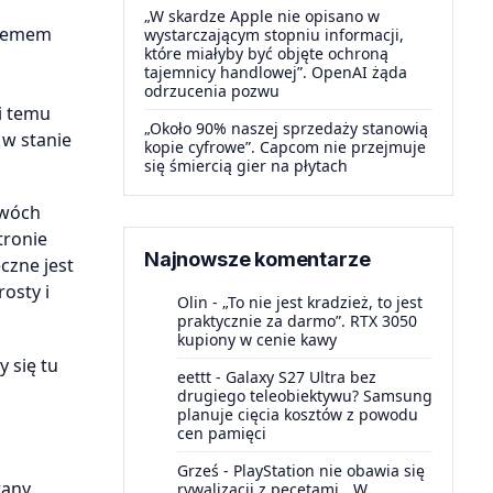
„W skardze Apple nie opisano w
stemem
wystarczającym stopniu informacji,
które miałyby być objęte ochroną
tajemnicy handlowej”. OpenAI żąda
odrzucenia pozwu
i temu
„Około 90% naszej sprzedaży stanowią
 w stanie
kopie cyfrowe”. Capcom nie przejmuje
się śmiercią gier na płytach
dwóch
tronie
Najnowsze komentarze
czne jest
rosty i
Olin
-
„To nie jest kradzież, to jest
praktycznie za darmo”. RTX 3050
kupiony w cenie kawy
y się tu
eettt
-
Galaxy S27 Ultra bez
drugiego teleobiektywu? Samsung
planuje cięcia kosztów z powodu
cen pamięci
Grześ
-
PlayStation nie obawia się
wany
rywalizacji z pecetami. „W