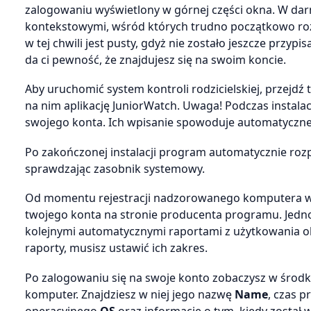
zalogowaniu wyświetlony w górnej części okna. W darm
kontekstowymi, wśród których trudno początkowo rozpo
w tej chwili jest pusty, gdyż nie zostało jeszcze prz
da ci pewność, że znajdujesz się na swoim koncie.
Aby uruchomić system kontroli rodzicielskiej, przejdź
na nim aplikację JuniorWatch. Uwaga! Podczas instala
swojego konta. Ich wpisanie spowoduje automatyczne 
Po zakończonej instalacji program automatycznie rozp
sprawdzając zasobnik systemowy.
Od momentu rejestracji nadzorowanego komputera w 
twojego konta na stronie producenta programu. Jednoc
kolejnymi automatycznymi raportami z użytkowania 
raporty, musisz ustawić ich zakres.
Po zalogowaniu się na swoje konto zobaczysz w środk
komputer. Znajdziesz w niej jego nazwę
Name
, czas p
operacyjnego
OS
oraz informację o tym, kiedy został