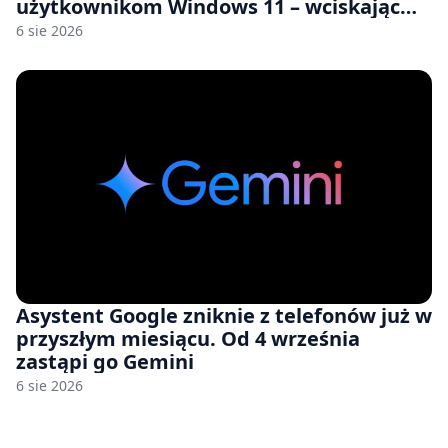
użytkownikom Windows 11 – wciskając
nam przy tym komputery z 8 GB RAM po
6 sie 2026
zawyżonych cenach
Asystent Google zniknie z telefonów już w
przyszłym miesiącu. Od 4 września
zastąpi go Gemini
6 sie 2026