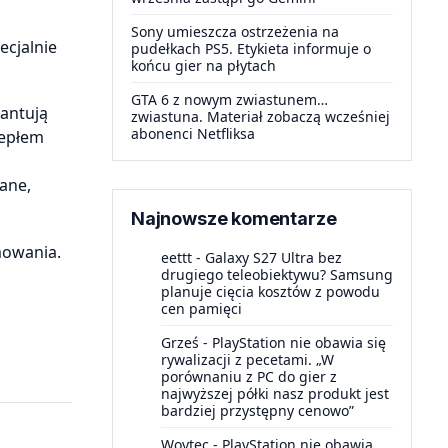
Sony umieszcza ostrzeżenia na
ecjalnie
pudełkach PS5. Etykieta informuje o
końcu gier na płytach
GTA 6 z nowym zwiastunem…
antują
zwiastuna. Materiał zobaczą wcześniej
abonenci Netfliksa
iepłem
ane,
Najnowsze komentarze
mowania.
eettt
-
Galaxy S27 Ultra bez
drugiego teleobiektywu? Samsung
planuje cięcia kosztów z powodu
cen pamięci
Grześ
-
PlayStation nie obawia się
rywalizacji z pecetami. „W
porównaniu z PC do gier z
najwyższej półki nasz produkt jest
bardziej przystępny cenowo”
Woytec
-
PlayStation nie obawia