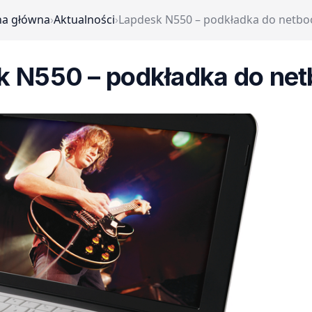
na główna
›
Aktualności
›
Lapdesk N550 – podkładka do netb
k N550 – podkładka do ne