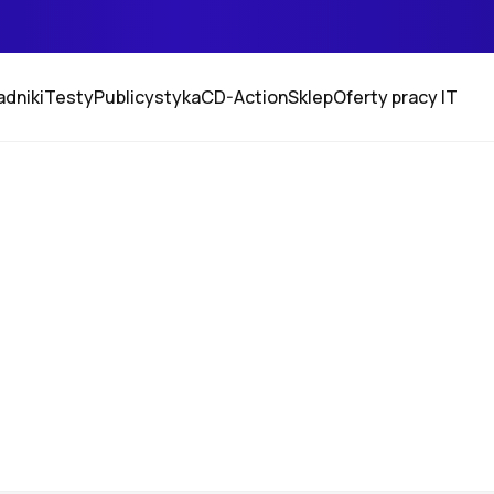
adniki
Testy
Publicystyka
CD-Action
Sklep
Oferty pracy IT