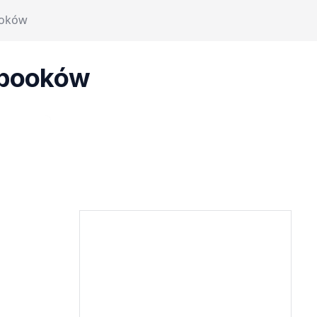
ooków
tbooków