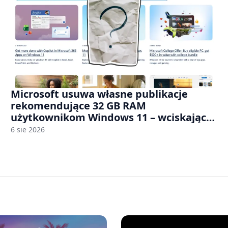
Microsoft usuwa własne publikacje
rekomendujące 32 GB RAM
użytkownikom Windows 11 – wciskając
nam przy tym komputery z 8 GB RAM po
6 sie 2026
zawyżonych cenach