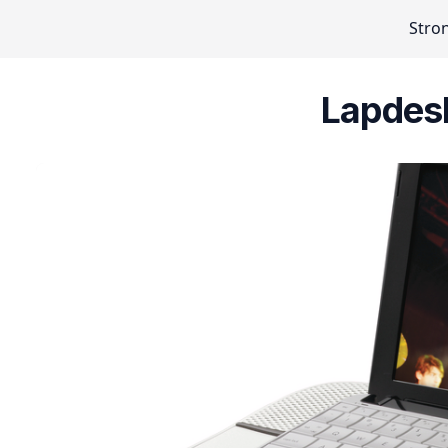
Stro
Lapdes