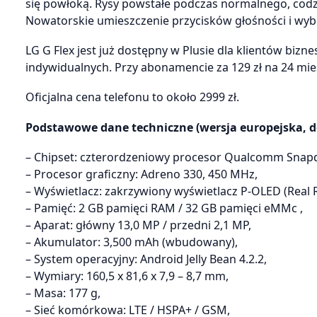
się powłoką. Rysy powstałe podczas normalnego, codz
Nowatorskie umieszczenie przycisków głośności i wybud
LG G Flex jest już dostępny w Plusie dla klientów biz
indywidualnych. Przy abonamencie za 129 zł na 24 miesi
Oficjalna cena telefonu to około 2999 zł.
Podstawowe dane techniczne (wersja europejska, d
– Chipset: czterordzeniowy procesor Qualcomm Snap
– Procesor graficzny: Adreno 330, 450 MHz,
– Wyświetlacz: zakrzywiony wyświetlacz P-OLED (Real R
– Pamięć: 2 GB pamięci RAM / 32 GB pamięci eMMc ,
– Aparat: główny 13,0 MP / przedni 2,1 MP,
– Akumulator: 3,500 mAh (wbudowany),
– System operacyjny: Android Jelly Bean 4.2.2,
– Wymiary: 160,5 x 81,6 x 7,9 – 8,7 mm,
– Masa: 177 g,
– Sieć komórkowa: LTE / HSPA+ / GSM,