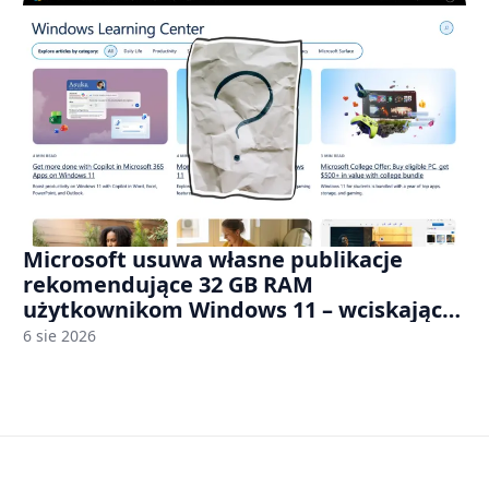
Microsoft usuwa własne publikacje
rekomendujące 32 GB RAM
użytkownikom Windows 11 – wciskając
nam przy tym komputery z 8 GB RAM po
6 sie 2026
zawyżonych cenach