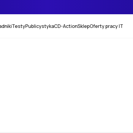
adniki
Testy
Publicystyka
CD-Action
Sklep
Oferty pracy IT