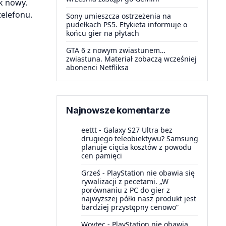
k nowy.
telefonu.
Sony umieszcza ostrzeżenia na
pudełkach PS5. Etykieta informuje o
końcu gier na płytach
GTA 6 z nowym zwiastunem…
zwiastuna. Materiał zobaczą wcześniej
abonenci Netfliksa
Najnowsze komentarze
eettt
-
Galaxy S27 Ultra bez
drugiego teleobiektywu? Samsung
planuje cięcia kosztów z powodu
cen pamięci
Grześ
-
PlayStation nie obawia się
rywalizacji z pecetami. „W
porównaniu z PC do gier z
najwyższej półki nasz produkt jest
bardziej przystępny cenowo”
Woytec
-
PlayStation nie obawia