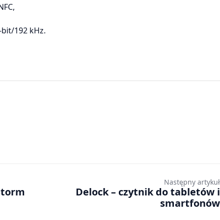
 NFC,
bit/192 kHz.
Następny artykuł
Storm
Delock – czytnik do tabletów i
smartfonów