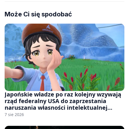
Może Ci się spodobać
Japońskie władze po raz kolejny wzywają
rząd federalny USA do zaprzestania
naruszania własności intelektualnej
japońskich gier i anime
7 sie 2026