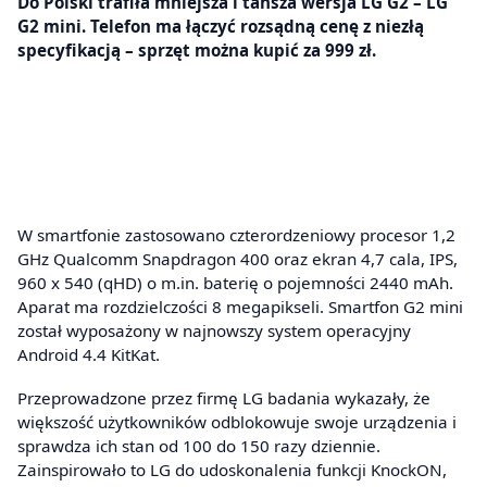
Do Polski trafiła mniejsza i tańsza wersja LG G2 – LG
G2 mini. Telefon ma łączyć rozsądną cenę z niezłą
specyfikacją – sprzęt można kupić za 999 zł.
W smartfonie zastosowano czterordzeniowy procesor 1,2
GHz Qualcomm Snapdragon 400 oraz ekran 4,7 cala, IPS,
960 x 540 (qHD) o m.in. baterię o pojemności 2440 mAh.
Aparat ma rozdzielczości 8 megapikseli. Smartfon G2 mini
został wyposażony w najnowszy system operacyjny
Android 4.4 KitKat.
Przeprowadzone przez firmę LG badania wykazały, że
większość użytkowników odblokowuje swoje urządzenia i
sprawdza ich stan od 100 do 150 razy dziennie.
Zainspirowało to LG do udoskonalenia funkcji KnockON,