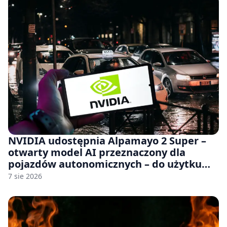
NVIDIA udostępnia Alpamayo 2 Super –
otwarty model AI przeznaczony dla
pojazdów autonomicznych – do użytku
komercyjnego
7 sie 2026