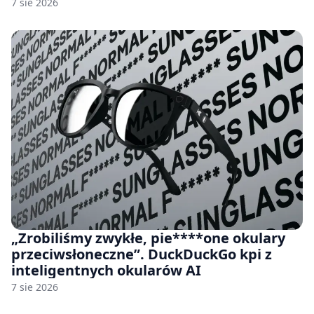
7 sie 2026
„Zrobiliśmy zwykłe, pie****one okulary
przeciwsłoneczne”. DuckDuckGo kpi z
inteligentnych okularów AI
7 sie 2026