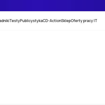
adniki
Testy
Publicystyka
CD-Action
Sklep
Oferty pracy IT