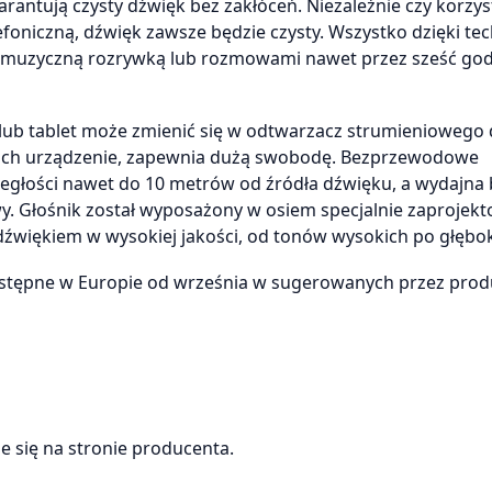
antują czysty dźwięk bez zakłóceń. Niezależnie czy korzy
oniczną, dźwięk zawsze będzie czysty. Wszystko dzięki tec
ię muzyczną rozrywką lub rozmowami nawet przez sześć god
lub tablet może zmienić się w odtwarzacz strumieniowego 
touch urządzenie, zapewnia dużą swobodę. Bezprzewodowe
egłości nawet do 10 metrów od źródła dźwięku, a wydajna 
y. Głośnik został wyposażony w osiem specjalnie zaprojek
źwiękiem w wysokiej jakości, od tonów wysokich po głębok
stępne w Europie od września w sugerowanych przez prod
 się na stronie producenta.