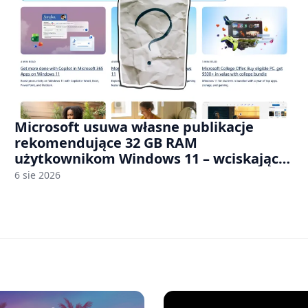
Microsoft usuwa własne publikacje
rekomendujące 32 GB RAM
użytkownikom Windows 11 – wciskając
nam przy tym komputery z 8 GB RAM po
6 sie 2026
zawyżonych cenach