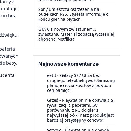
stamy z
hnologii
Sony umieszcza ostrzeżenia na
pudełkach PS5. Etykieta informuje o
zin bez
końcu gier na płytach
GTA 6 z nowym zwiastunem…
zwiastuna. Materiał zobaczą wcześniej
dźwięku.
abonenci Netfliksa
bateria
towanych
ie basy.
Najnowsze komentarze
ucenta
eettt
-
Galaxy S27 Ultra bez
drugiego teleobiektywu? Samsung
planuje cięcia kosztów z powodu
cen pamięci
Grześ
-
PlayStation nie obawia się
rywalizacji z pecetami. „W
porównaniu z PC do gier z
najwyższej półki nasz produkt jest
bardziej przystępny cenowo”
Woytec
-
PlayStation nie obawia