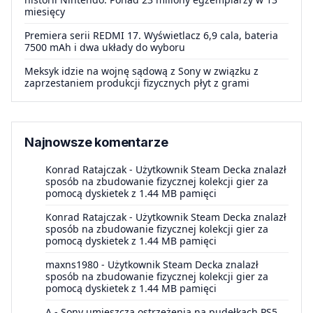
miesięcy
Premiera serii REDMI 17. Wyświetlacz 6,9 cala, bateria
7500 mAh i dwa układy do wyboru
Meksyk idzie na wojnę sądową z Sony w związku z
zaprzestaniem produkcji fizycznych płyt z grami
Najnowsze komentarze
Konrad Ratajczak
-
Użytkownik Steam Decka znalazł
sposób na zbudowanie fizycznej kolekcji gier za
pomocą dyskietek z 1.44 MB pamięci
Konrad Ratajczak
-
Użytkownik Steam Decka znalazł
sposób na zbudowanie fizycznej kolekcji gier za
pomocą dyskietek z 1.44 MB pamięci
maxns1980
-
Użytkownik Steam Decka znalazł
sposób na zbudowanie fizycznej kolekcji gier za
pomocą dyskietek z 1.44 MB pamięci
A
-
Sony umieszcza ostrzeżenia na pudełkach PS5.