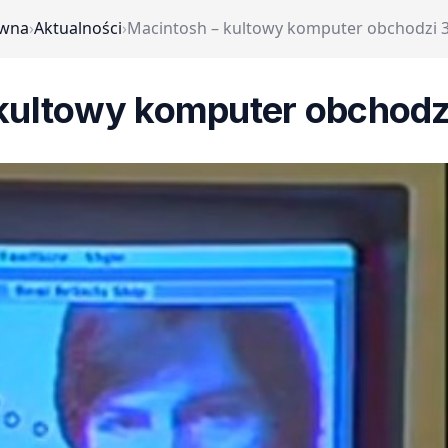
ówna
›
Aktualności
›
Macintosh – kultowy komputer obchodzi 3
kultowy komputer obchodz