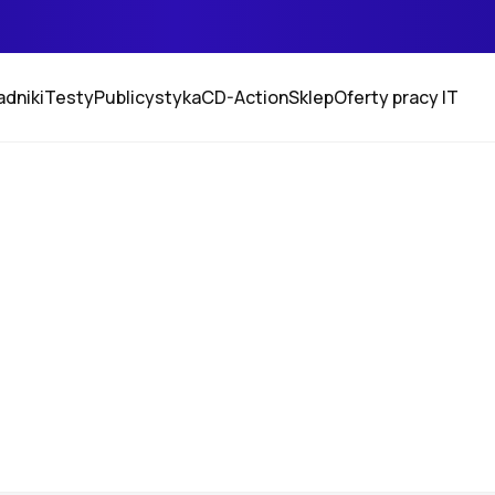
adniki
Testy
Publicystyka
CD-Action
Sklep
Oferty pracy IT