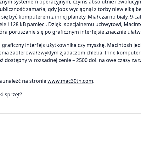
cznym systemem operacyjnym, czymś absolutnie rewolucyj
 publiczność zamarła, gdy Jobs wyciągnął z torby niewielką 
się być komputerem z innej planety. Miał czarno biały, 9-c
ele i 128 kB pamięci. Dzięki specjalnemu uchwytowi, Macin
ra poruszanie się po graficznym interfejsie znacznie ułatwi
a graficzny interfejs użytkownika czy myszkę. Macintosh jed
ia zaoferował zwykłym zjadaczom chleba. Inne komputer
ż dostępny w rozsądnej cenie – 2500 dol. na owe czasy za t
a znaleźć na stronie
www.mac30th.com
.
ki sprzęt?