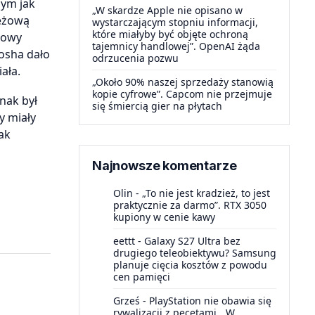
nym jak
„W skardze Apple nie opisano w
beżową
wystarczającym stopniu informacji,
które miałyby być objęte ochroną
alowy
tajemnicy handlowej”. OpenAI żąda
tosha dało
odrzucenia pozwu
ała.
„Około 90% naszej sprzedaży stanowią
kopie cyfrowe”. Capcom nie przejmuje
nak był
się śmiercią gier na płytach
y miały
ak
Najnowsze komentarze
Olin
-
„To nie jest kradzież, to jest
praktycznie za darmo”. RTX 3050
kupiony w cenie kawy
eettt
-
Galaxy S27 Ultra bez
drugiego teleobiektywu? Samsung
planuje cięcia kosztów z powodu
cen pamięci
Grześ
-
PlayStation nie obawia się
rywalizacji z pecetami. „W