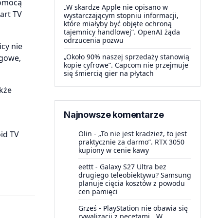
pomocą
„W skardze Apple nie opisano w
art TV
wystarczającym stopniu informacji,
które miałyby być objęte ochroną
tajemnicy handlowej”. OpenAI żąda
odrzucenia pozwu
cy nie
„Około 90% naszej sprzedaży stanowią
ogowe,
kopie cyfrowe”. Capcom nie przejmuje
się śmiercią gier na płytach
akże
Najnowsze komentarze
id TV
Olin
-
„To nie jest kradzież, to jest
praktycznie za darmo”. RTX 3050
kupiony w cenie kawy
eettt
-
Galaxy S27 Ultra bez
drugiego teleobiektywu? Samsung
planuje cięcia kosztów z powodu
cen pamięci
Grześ
-
PlayStation nie obawia się
rywalizacji z pecetami. „W