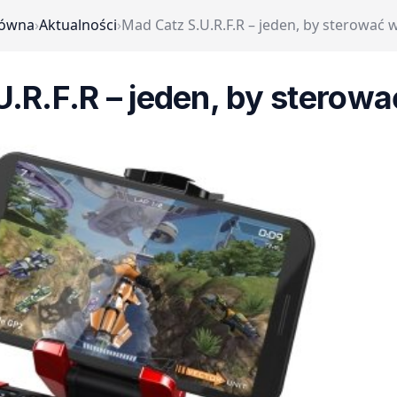
łówna
›
Aktualności
›
Mad Catz S.U.R.F.R – jeden, by sterować 
.R.F.R – jeden, by sterow