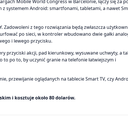
argach Mobile World Congress w Barcelonie, łączy się za 
 z systemem Android: smartfonami, tabletami, a nawet Sm
Y. Zadowoleni z tego rozwiązania będą zwłaszcza użytkowni
urfować po sieci, w kontroler wbudowano dwie gałki anal
ego i lewego przycisku.
ery przyciski akcji, pad kierunkowy, wysuwane uchwyty, a t
 po to, by uczynić granie na telefonie łatwiejszym i
ie, przewijanie oglądanych na tablecie Smart TV, czy Andro
skim i kosztuje około 80 dolarów.