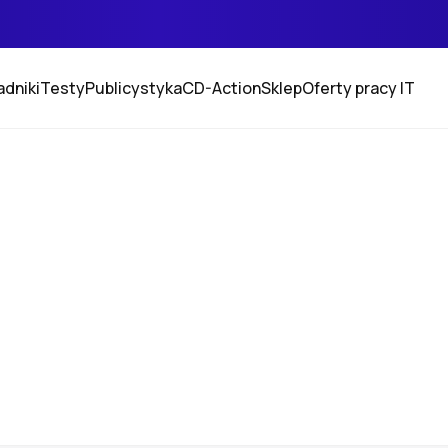
adniki
Testy
Publicystyka
CD-Action
Sklep
Oferty pracy IT