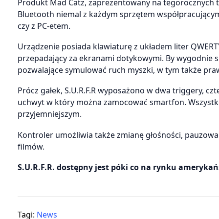
Produkt Mad Catz, zaprezentowany na tegorocznych t
Bluetooth niemal z każdym sprzętem współpracującym
czy z PC-etem.
Urządzenie posiada klawiaturę z układem liter QWERT
przepadający za ekranami dotykowymi. By wygodnie s
pozwalające symulować ruch myszki, w tym także praw
Prócz gałek, S.U.R.F.R wyposażono w dwa triggery, czt
uchwyt w który można zamocować smartfon. Wszystko to
przyjemniejszym.
Kontroler umożliwia także zmianę głośności, pauzowan
filmów.
S.U.R.F.R. dostępny jest póki co na rynku amerykań
Tagi:
News