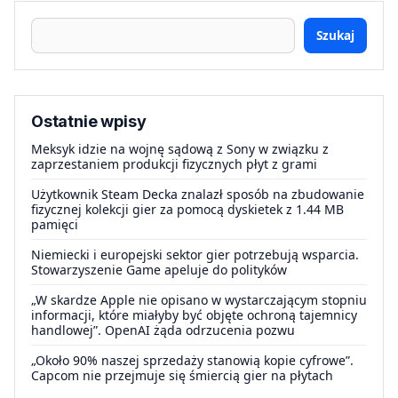
Szukaj
Ostatnie wpisy
Meksyk idzie na wojnę sądową z Sony w związku z
zaprzestaniem produkcji fizycznych płyt z grami
Użytkownik Steam Decka znalazł sposób na zbudowanie
fizycznej kolekcji gier za pomocą dyskietek z 1.44 MB
pamięci
Niemiecki i europejski sektor gier potrzebują wsparcia.
Stowarzyszenie Game apeluje do polityków
„W skardze Apple nie opisano w wystarczającym stopniu
informacji, które miałyby być objęte ochroną tajemnicy
handlowej”. OpenAI żąda odrzucenia pozwu
„Około 90% naszej sprzedaży stanowią kopie cyfrowe”.
Capcom nie przejmuje się śmiercią gier na płytach