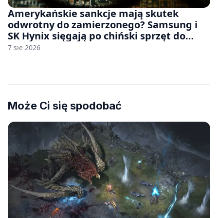
Amerykańskie sankcje mają skutek
odwrotny do zamierzonego? Samsung i
SK Hynix sięgają po chiński sprzęt do
fabryk chipów
7 sie 2026
Może Ci się spodobać