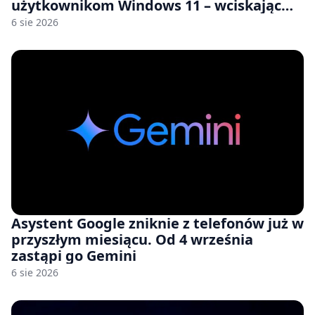
użytkownikom Windows 11 – wciskając
nam przy tym komputery z 8 GB RAM po
6 sie 2026
zawyżonych cenach
Asystent Google zniknie z telefonów już w
przyszłym miesiącu. Od 4 września
zastąpi go Gemini
6 sie 2026