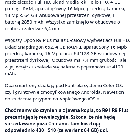
rozdzielczości Full HD, układ MediaTek Helio P10, 4 GB
pamięci RAM, aparat główny 16 Mpix, przednią kamerkę
13 Mpix, 64 GB wbudowanej przestrzeni dyskowej i
baterię 2850 mAh. Wszystko zamknięto w obudowie o
grubości zaledwie 6,4 mm.
Większy Oppo R9 Plus ma aż 6-calowy wyświetlacz Full HD,
układ Snapdragon 652, 4 GB RAM-u, aparat Sony 16 Mpix,
przednią kamerkę 16 Mpix oraz 64/128 GB wbudowanej
przestrzeni dyskowej. Obudowa ma 7,4 mm grubości, ale
w jej wnętrzu znalazła się bateria o pojemności aż 4120
mAh.
Oba smartfony działają pod kontrolą systemu Color OS,
czyli gruntownie zmodyfikowanego Androida. Nawet on
do złudzenia przypomina Apple’owego iOS-a.
Choć mamy do czynienia z jawną kopią, to R9 i R9 Plus
prezentują się rewelacyjnie. Szkoda, że nie będą
sprzedawane poza Chinami. Tam kosztują
odpowiednio 430 i 510 (za wariant 64 GB) dol.