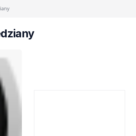
ziany
edziany