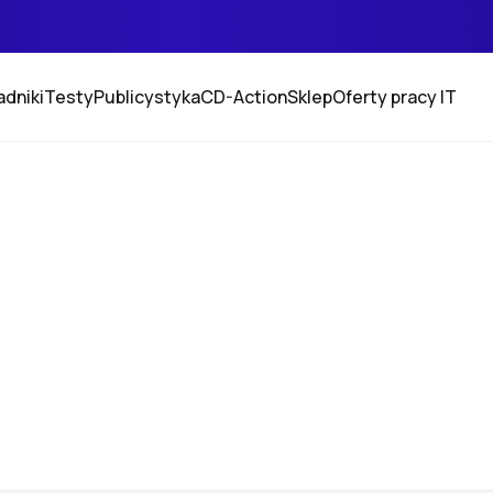
adniki
Testy
Publicystyka
CD-Action
Sklep
Oferty pracy IT