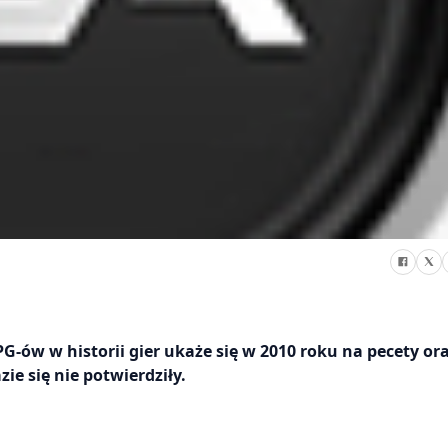
-ów w historii gier ukaże się w 2010 roku na pecety or
ie się nie potwierdziły.