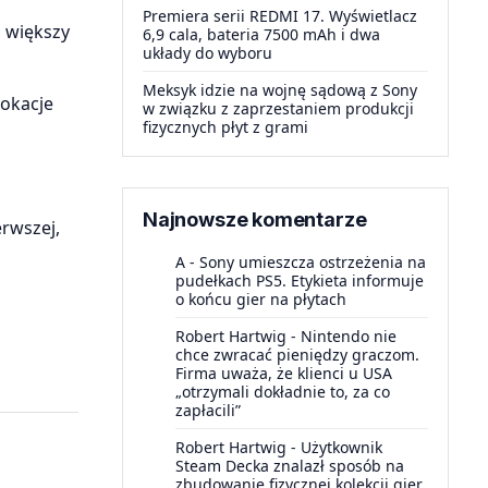
Premiera serii REDMI 17. Wyświetlacz
z większy
6,9 cala, bateria 7500 mAh i dwa
układy do wyboru
Meksyk idzie na wojnę sądową z Sony
lokacje
w związku z zaprzestaniem produkcji
fizycznych płyt z grami
Najnowsze komentarze
erwszej,
A
-
Sony umieszcza ostrzeżenia na
pudełkach PS5. Etykieta informuje
o końcu gier na płytach
Robert Hartwig
-
Nintendo nie
chce zwracać pieniędzy graczom.
Firma uważa, że klienci u USA
„otrzymali dokładnie to, za co
zapłacili”
Robert Hartwig
-
Użytkownik
Steam Decka znalazł sposób na
zbudowanie fizycznej kolekcji gier