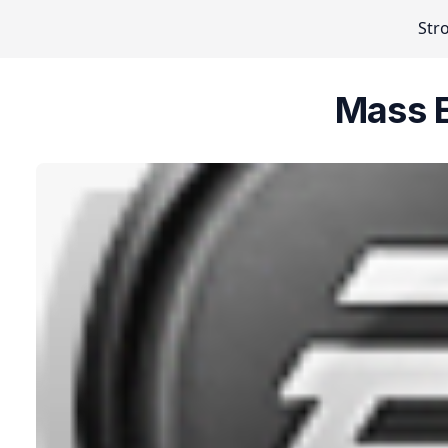
Str
Mass E