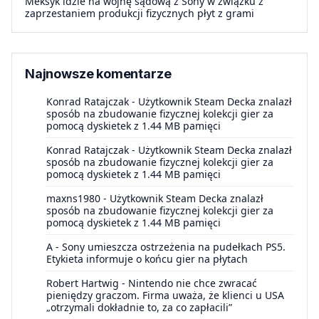
Meksyk idzie na wojnę sądową z Sony w związku z
zaprzestaniem produkcji fizycznych płyt z grami
Najnowsze komentarze
Konrad Ratajczak
-
Użytkownik Steam Decka znalazł
sposób na zbudowanie fizycznej kolekcji gier za
pomocą dyskietek z 1.44 MB pamięci
Konrad Ratajczak
-
Użytkownik Steam Decka znalazł
sposób na zbudowanie fizycznej kolekcji gier za
pomocą dyskietek z 1.44 MB pamięci
maxns1980
-
Użytkownik Steam Decka znalazł
sposób na zbudowanie fizycznej kolekcji gier za
pomocą dyskietek z 1.44 MB pamięci
A
-
Sony umieszcza ostrzeżenia na pudełkach PS5.
Etykieta informuje o końcu gier na płytach
Robert Hartwig
-
Nintendo nie chce zwracać
pieniędzy graczom. Firma uważa, że klienci u USA
„otrzymali dokładnie to, za co zapłacili”