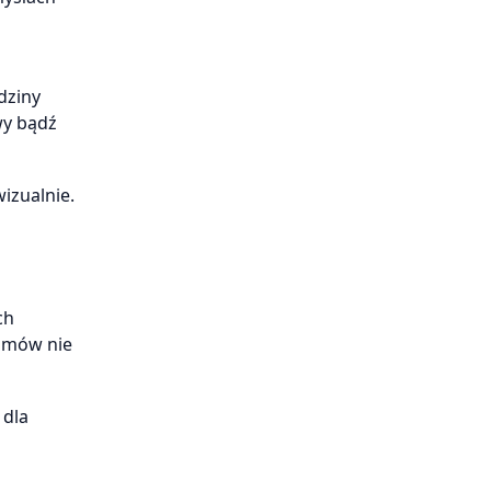
dziny
wy bądź
izualnie.
ch
ramów nie
 dla