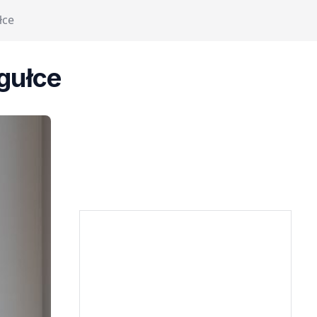
łce
igułce