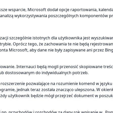
e wsparcie, Microsoft dodał opcje raportowania, kalenda
łową analizą wykorzystywania poszczególnych komponentów 
acji szczególnie istotnych dla użytkownika jest wyszukiwa
trybie. Oprócz tego, że zachowania te nie będą rejestrowa
onta Microsoft, aby dane nie były zapisywane ani przez Bing
iowanie. Internauci będą mogli przenosić skopiowane treśc
ub dostosowanym do indywidualnych potrzeb.
rozszerzenie pozwalające na rozumienie komend w języku
ogramie, jednak teraz została znacząco ulepszona. W okien
ażdy użytkownik będzie mógł przejrzeć dokument w poszu
i np. przychodów i rozchodów za dany rok wpisanie w „Po