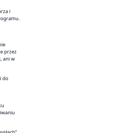
rza i
programu.
nie
ne przez
, ani w
i do
ku
kiwaniu
mysłach”