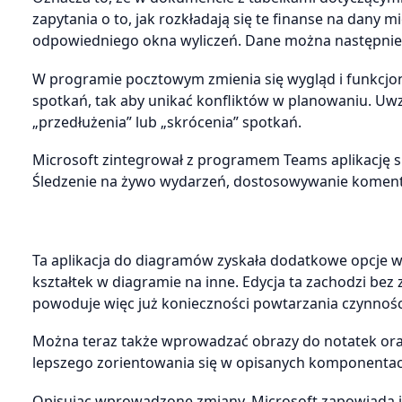
zapytania o to, jak rozkładają się te finanse na dany
odpowiedniego okna wyliczeń. Dane można następnie
W programie pocztowym zmienia się wygląd i funkcjo
spotkań, tak aby unikać konfliktów w planowaniu. Uwz
„przedłużenia” lub „skrócenia” spotkań.
Microsoft zintegrował z programem Teams aplikację s
Śledzenie na żywo wydarzeń, dostosowywanie komentarz
Ta aplikacja do diagramów zyskała dodatkowe opcje w
kształtek w diagramie na inne. Edycja ta zachodzi be
powoduje więc już konieczności powtarzania czynnośc
Można teraz także wprowadzać obrazy do notatek oraz
lepszego zorientowania się w opisanych komponentac
Opisując wprowadzone zmiany, Microsoft zapowiada ju