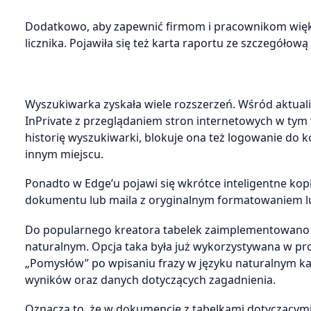
Dodatkowo, aby zapewnić firmom i pracownikom większ
licznika. Pojawiła się też karta raportu ze szczegó
Wyszukiwarka zyskała wiele rozszerzeń. Wśród aktualiz
InPrivate z przeglądaniem stron internetowych w tym 
historię wyszukiwarki, blokuje ona też logowanie do k
innym miejscu.
Ponadto w Edge’u pojawi się wkrótce inteligentne kop
dokumentu lub maila z oryginalnym formatowaniem l
Do popularnego kreatora tabelek zaimplementowano 
naturalnym. Opcja taka była już wykorzystywana w pr
„Pomysłów” po wpisaniu frazy w języku naturalnym k
wyników oraz danych dotyczących zagadnienia.
Oznacza to, że w dokumencie z tabelkami dotyczącym