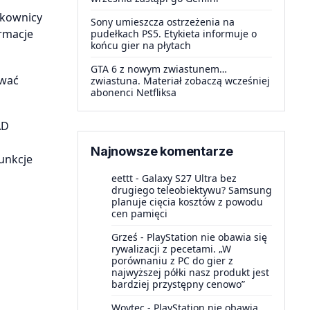
tkownicy
Sony umieszcza ostrzeżenia na
ormacje
pudełkach PS5. Etykieta informuje o
końcu gier na płytach
GTA 6 z nowym zwiastunem…
ywać
zwiastuna. Materiał zobaczą wcześniej
abonenci Netfliksa
AD
Najnowsze komentarze
funkcje
eettt
-
Galaxy S27 Ultra bez
drugiego teleobiektywu? Samsung
planuje cięcia kosztów z powodu
cen pamięci
Grześ
-
PlayStation nie obawia się
rywalizacji z pecetami. „W
porównaniu z PC do gier z
najwyższej półki nasz produkt jest
bardziej przystępny cenowo”
Woytec
-
PlayStation nie obawia