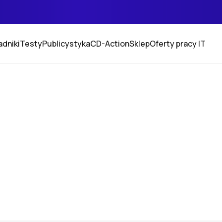
adniki
Testy
Publicystyka
CD-Action
Sklep
Oferty pracy IT