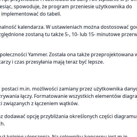
 miesiąc, spowoduje, że program przeniesie użytkownika do
 implementować do tabeli.
nalność kalendarza. W ustawieniach można dostosować go
ględnione zostaną tu także 5-, 10- lub 15- minutowe przer
połeczności Yammer. Została ona także przeprojektowana w
y i czas przesyłania mają teraz być lepsze.
 postaci m.in. możliwości zamiany przez użytkownika dany
z zrywania łączy. Formatowanie wszystkich elementów diag
i związanych z łączeniem wątków.
 dodawać opcję przybliżania określonych części diagramu
h.
ż kolejne ulepszenia. Na celowniku koncernu jest m.in.