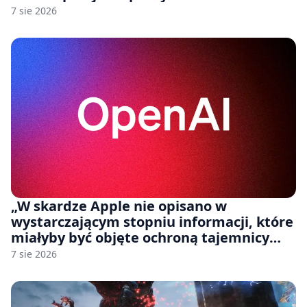
7 sie 2026
„W skardze Apple nie opisano w
wystarczającym stopniu informacji, które
miałyby być objęte ochroną tajemnicy
handlowej”. OpenAI żąda odrzucenia
7 sie 2026
pozwu