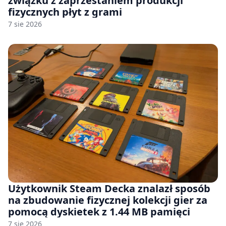
związku z zaprzestaniem produkcji
fizycznych płyt z grami
7 sie 2026
Użytkownik Steam Decka znalazł sposób
na zbudowanie fizycznej kolekcji gier za
pomocą dyskietek z 1.44 MB pamięci
7 sie 2026