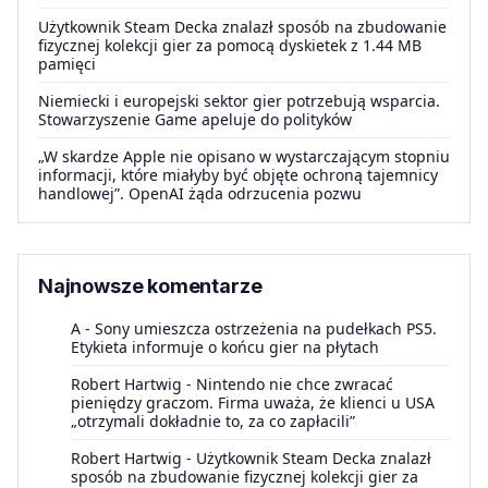
Użytkownik Steam Decka znalazł sposób na zbudowanie
fizycznej kolekcji gier za pomocą dyskietek z 1.44 MB
pamięci
Niemiecki i europejski sektor gier potrzebują wsparcia.
Stowarzyszenie Game apeluje do polityków
„W skardze Apple nie opisano w wystarczającym stopniu
informacji, które miałyby być objęte ochroną tajemnicy
handlowej”. OpenAI żąda odrzucenia pozwu
Najnowsze komentarze
A
-
Sony umieszcza ostrzeżenia na pudełkach PS5.
Etykieta informuje o końcu gier na płytach
Robert Hartwig
-
Nintendo nie chce zwracać
pieniędzy graczom. Firma uważa, że klienci u USA
„otrzymali dokładnie to, za co zapłacili”
Robert Hartwig
-
Użytkownik Steam Decka znalazł
sposób na zbudowanie fizycznej kolekcji gier za