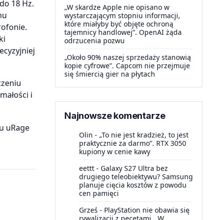
 do 18 Hz.
„W skardze Apple nie opisano w
mu
wystarczającym stopniu informacji,
które miałyby być objęte ochroną
ofonie.
tajemnicy handlowej”. OpenAI żąda
ki
odrzucenia pozwu
cyzyjniej
„Około 90% naszej sprzedaży stanowią
kopie cyfrowe”. Capcom nie przejmuje
się śmiercią gier na płytach
czeniu
małości i
Najnowsze komentarze
nu uRage
Olin
-
„To nie jest kradzież, to jest
praktycznie za darmo”. RTX 3050
kupiony w cenie kawy
eettt
-
Galaxy S27 Ultra bez
drugiego teleobiektywu? Samsung
planuje cięcia kosztów z powodu
cen pamięci
Grześ
-
PlayStation nie obawia się
rywalizacji z pecetami. „W