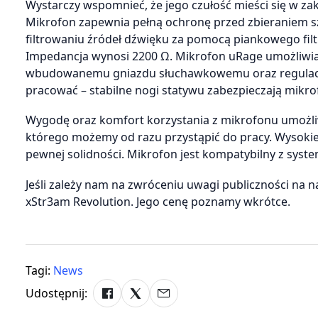
Wystarczy wspomnieć, że jego czułość mieści się w zakr
Mikrofon zapewnia pełną ochronę przed zbieraniem 
filtrowaniu źródeł dźwięku za pomocą piankowego fil
Impedancja wynosi 2200 Ω. Mikrofon uRage umożliwia t
wbudowanemu gniazdu słuchawkowemu oraz regulacji g
pracować – stabilne nogi statywu zabezpieczają mik
Wygodę oraz komfort korzystania z mikrofonu umożliwi
którego możemy od razu przystąpić do pracy. Wysoki
pewnej solidności. Mikrofon jest kompatybilny z syst
Jeśli zależy nam na zwróceniu uwagi publiczności na
xStr3am Revolution. Jego cenę poznamy wkrótce.
Tagi:
News
Udostępnij: