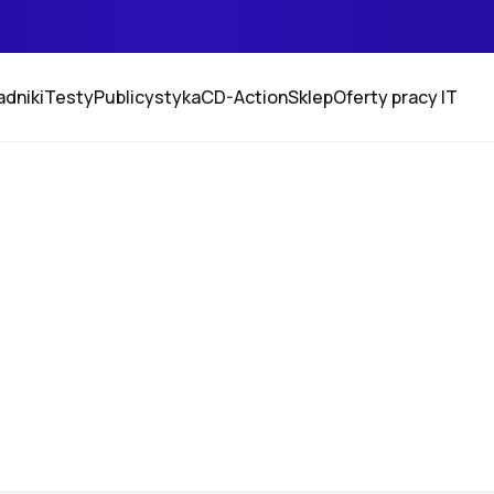
adniki
Testy
Publicystyka
CD-Action
Sklep
Oferty pracy IT