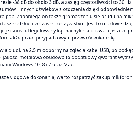
esie -38 dB do około 3 dB, a zasięg częstotliwości to 30 Hz
szumów i innych dźwięków z otoczenia dzięki odpowiednie
tra pop. Zapobiega on także gromadzeniu się brudu na mikr
akże odsłuch w czasie rzeczywistym. Jest to możliwie dzię
łośności. Regulowany kąt nachylenia pozwala jeszcze pre
rofon także przed przypadkowym przewróceniem się.
a długi, na 2,5 m odporny na zgięcia kabel USB, po podłą
ej jakości metalowa obudowa to dodatkowy gwarant wytrzy
emami Windows 10, 8 i 7 oraz Mac.
 nasze vlogowe dokonania, warto rozpatrzyć zakup mikforo