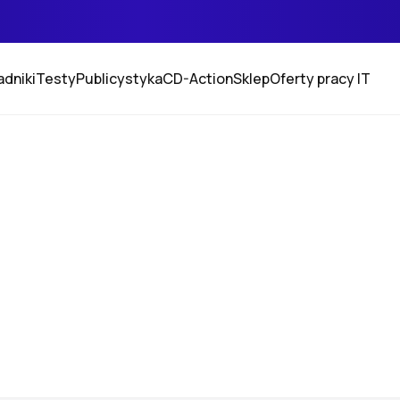
adniki
Testy
Publicystyka
CD-Action
Sklep
Oferty pracy IT