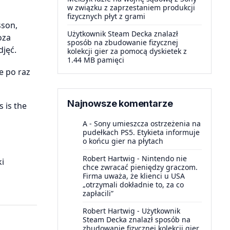
w związku z zaprzestaniem produkcji
fizycznych płyt z grami
sson,
Użytkownik Steam Decka znalazł
oza
sposób na zbudowanie fizycznej
jęć.
kolekcji gier za pomocą dyskietek z
1.44 MB pamięci
e po raz
Najnowsze komentarze
 is the
A
-
Sony umieszcza ostrzeżenia na
pudełkach PS5. Etykieta informuje
o końcu gier na płytach
Robert Hartwig
-
Nintendo nie
ki
chce zwracać pieniędzy graczom.
Firma uważa, że klienci u USA
„otrzymali dokładnie to, za co
zapłacili”
Robert Hartwig
-
Użytkownik
Steam Decka znalazł sposób na
zbudowanie fizycznej kolekcji gier