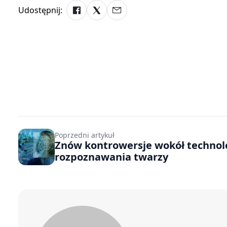
Udostępnij:
Poprzedni artykuł
Znów kontrowersje wokół technol
rozpoznawania twarzy