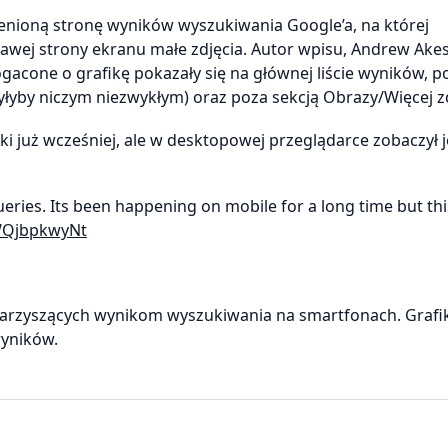
enioną stronę wyników wyszukiwania Google’a, na której
wej strony ekranu małe zdjęcia. Autor wpisu, Andrew Ake
acone o grafikę pokazały się na głównej liście wyników, p
yby niczym niezwykłym) oraz poza sekcją Obrazy/Więcej zd
ki już wcześniej, ale w desktopowej przeglądarce zobaczył j
eries. Its been happening on mobile for a long time but this
/WQjbpkwyNt
owarzyszących wynikom wyszukiwania na smartfonach. Grafi
wyników.