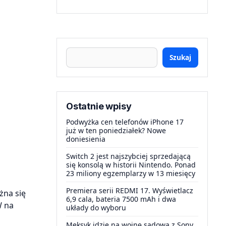
Szukaj
Ostatnie wpisy
Podwyżka cen telefonów iPhone 17
już w ten poniedziałek? Nowe
doniesienia
Switch 2 jest najszybciej sprzedającą
się konsolą w historii Nintendo. Ponad
23 miliony egzemplarzy w 13 miesięcy
Premiera serii REDMI 17. Wyświetlacz
żna się
6,9 cala, bateria 7500 mAh i dwa
W na
układy do wyboru
Meksyk idzie na wojnę sądową z Sony