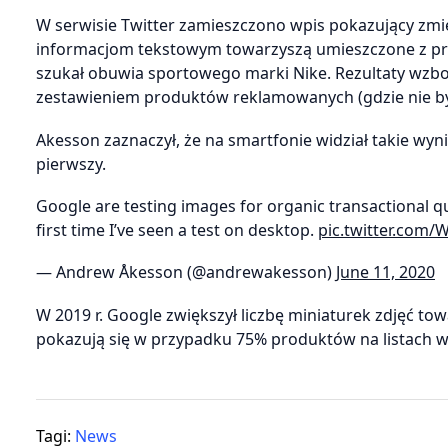
W serwisie Twitter zamieszczono wpis pokazujący zmi
informacjom tekstowym towarzyszą umieszczone z pra
szukał obuwia sportowego marki Nike. Rezultaty wzbog
zestawieniem produktów reklamowanych (gdzie nie był
Akesson zaznaczył, że na smartfonie widział takie wyni
pierwszy.
Google are testing images for organic transactional qu
first time I’ve seen a test on desktop.
pic.twitter.com
— Andrew Åkesson (@andrewakesson)
June 11, 2020
W 2019 r. Google zwiększył liczbę miniaturek zdjęć t
pokazują się w przypadku 75% produktów na listach 
Tagi:
News