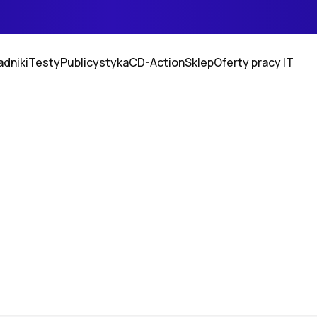
adniki
Testy
Publicystyka
CD-Action
Sklep
Oferty pracy IT