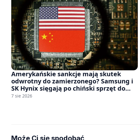
Amerykańskie sankcje mają skutek
odwrotny do zamierzonego? Samsung i
SK Hynix sięgają po chiński sprzęt do
fabryk chipów
7 sie 2026
Może Ci się spodobać