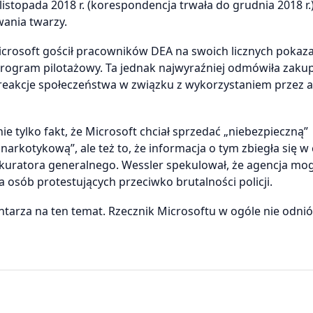
listopada 2018 r. (korespondencja trwała do grudnia 2018 r.)
ania twarzy.
rosoft gościł pracowników DEA na swoich licznych pokaza
program pilotażowy. Ta jednak najwyraźniej odmówiła zaku
o reakcje społeczeństwa w związku z wykorzystaniem przez 
e tylko fakt, że Microsoft chciał sprzedać „niebezpieczną”
narkotykową”, ale też to, że informacja o tym zbiegła się w 
uratora generalnego. Wessler spekulował, że agencja mo
 osób protestujących przeciwko brutalności policji.
tarza na ten temat. Rzecznik Microsoftu w ogóle nie odniós