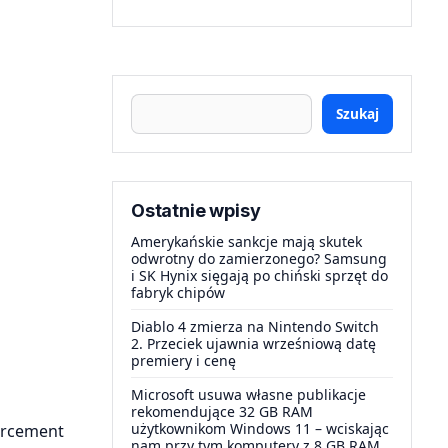
Szukaj
Ostatnie wpisy
Amerykańskie sankcje mają skutek
odwrotny do zamierzonego? Samsung
i SK Hynix sięgają po chiński sprzęt do
fabryk chipów
Diablo 4 zmierza na Nintendo Switch
2. Przeciek ujawnia wrześniową datę
premiery i cenę
Microsoft usuwa własne publikacje
rekomendujące 32 GB RAM
użytkownikom Windows 11 – wciskając
orcement
nam przy tym komputery z 8 GB RAM