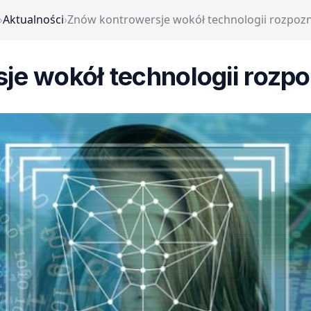
›
Aktualności
›
Znów kontrowersje wokół technologii rozpoz
je wokół technologii rozp