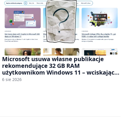
Microsoft usuwa własne publikacje
rekomendujące 32 GB RAM
użytkownikom Windows 11 – wciskając
nam przy tym komputery z 8 GB RAM po
6 sie 2026
zawyżonych cenach