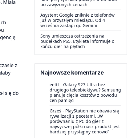
. Miała
po zawyżonych cenach
Asystent Google zniknie z telefonów
już w przyszłym miesiącu. Od 4
ch i
września zastąpi go Gemini
pu
Sony umieszcza ostrzeżenia na
agencję
pudełkach PS5. Etykieta informuje o
końcu gier na płytach
czasie z
głaby
Najnowsze komentarze
eettt
-
Galaxy S27 Ultra bez
drugiego teleobiektywu? Samsung
ł się do
planuje cięcia kosztów z powodu
cen pamięci
Grześ
-
PlayStation nie obawia się
rywalizacji z pecetami. „W
porównaniu z PC do gier z
najwyższej półki nasz produkt jest
bardziej przystępny cenowo”