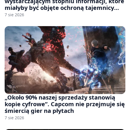
wystarczającym stopniu informacji, które
miałyby być objęte ochroną tajemnicy
handlowej”. OpenAI żąda odrzucenia
7 sie 2026
pozwu
„Około 90% naszej sprzedaży stanowią
kopie cyfrowe”. Capcom nie przejmuje się
śmiercią gier na płytach
7 sie 2026