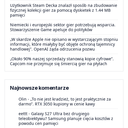
Użytkownik Steam Decka znalazł sposób na zbudowanie
fizycznej kolekcji gier za pomocą dyskietek z 1.44 MB
pamięci
Niemiecki i europejski sektor gier potrzebują wsparcia.
Stowarzyszenie Game apeluje do polityków
„W skardze Apple nie opisano w wystarczającym stopniu
informacji, które miałyby być objęte ochroną tajemnicy
handlowej”. OpenAI żąda odrzucenia pozwu
„Około 90% naszej sprzedaży stanowią kopie cyfrowe”.
Capcom nie przejmuje się śmiercią gier na płytach
Najnowsze komentarze
Olin
-
„To nie jest kradzież, to jest praktycznie za
darmo”. RTX 3050 kupiony w cenie kawy
eettt
-
Galaxy S27 Ultra bez drugiego
teleobiektywu? Samsung planuje cięcia kosztów z
powodu cen pamięci