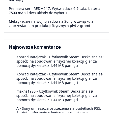
Premiera serii REDMI 17. Wyświetlacz 6,9 cala, bateria
7500 mAh i dwa układy do wyboru
Meksyk idzie na wojnę sądową z Sony w związku z
zaprzestaniem produkcji fizycznych płyt z grami
Najnowsze komentarze
Konrad Ratajczak
-
Użytkownik Steam Decka znalazł
sposób na zbudowanie fizycznej kolekcji gier za
pomocą dyskietek z 1.44 MB pamięci
Konrad Ratajczak
-
Użytkownik Steam Decka znalazł
sposób na zbudowanie fizycznej kolekcji gier za
pomocą dyskietek z 1.44 MB pamięci
maxns1980
-
Użytkownik Steam Decka znalazł
sposób na zbudowanie fizycznej kolekcji gier za
pomocą dyskietek z 1.44 MB pamięci
A
-
Sony umieszcza ostrzeżenia na pudełkach PS5.
Etykieta informuje o końcu gier na płytach