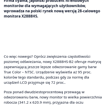
Firma iiyama, japoński producent hi-endowych
monitorów dla wymagających użytkowników,
wprowadza na polski rynek nową wersję 28-calowego
monitora X2888HS.
Co więc nowego? Oprócz zwiększenia częstotliwości
poziomej odświeżania, nowy X2888HS-B2 oferuje matrycę
zapewniającą jeszcze lepsze odwzorowanie gamy barw
True Color – NTSC. Urządzenie wyświetla aż 95 proc.
kolorów tego standardu, podczas gdy za normę dla
urządzeń LCD przyjmuje się 72 proc..
Poza ponad dwudziestoprocentową przewagą w
odwzorowaniu barw, nowy monitor to wielka powierzchnia
robocza (341.2 x 620.9 mm), przyjazna dla oczu