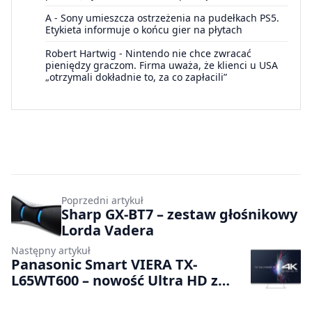
A
-
Sony umieszcza ostrzeżenia na pudełkach PS5.
Etykieta informuje o końcu gier na płytach
Robert Hartwig
-
Nintendo nie chce zwracać
pieniędzy graczom. Firma uważa, że klienci u USA
„otrzymali dokładnie to, za co zapłacili”
Poprzedni artykuł
Sharp GX-BT7 – zestaw głośnikowy
Lorda Vadera
Następny artykuł
Panasonic Smart VIERA TX-
L65WT600 – nowość Ultra HD z
HDMI 2.0