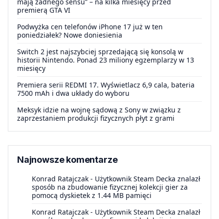
mają żadnego sensu” – na kilka miesięcy przed
premierą GTA VI
Podwyżka cen telefonów iPhone 17 już w ten
poniedziałek? Nowe doniesienia
Switch 2 jest najszybciej sprzedającą się konsolą w
historii Nintendo. Ponad 23 miliony egzemplarzy w 13
miesięcy
Premiera serii REDMI 17. Wyświetlacz 6,9 cala, bateria
7500 mAh i dwa układy do wyboru
Meksyk idzie na wojnę sądową z Sony w związku z
zaprzestaniem produkcji fizycznych płyt z grami
Najnowsze komentarze
Konrad Ratajczak
-
Użytkownik Steam Decka znalazł
sposób na zbudowanie fizycznej kolekcji gier za
pomocą dyskietek z 1.44 MB pamięci
Konrad Ratajczak
-
Użytkownik Steam Decka znalazł