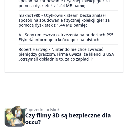
sposób na zbudowanie fizycznej kolekcji gier za
pomocą dyskietek z 1.44 MB pamięci
maxns1980
-
Użytkownik Steam Decka znalazł
sposób na zbudowanie fizycznej kolekcji gier za
pomocą dyskietek z 1.44 MB pamięci
A
-
Sony umieszcza ostrzeżenia na pudełkach PS5.
Etykieta informuje o końcu gier na płytach
Robert Hartwig
-
Nintendo nie chce zwracać
pieniędzy graczom. Firma uważa, że klienci u USA
„otrzymali dokładnie to, za co zapłacili”
Poprzedni artykuł
Czy filmy 3D są bezpieczne dla
oczu?