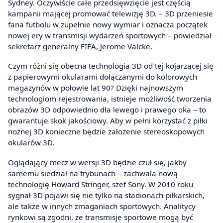
Sydney. Oczywiście całe przedsięwzięcie jest częścią
kampanii mającej promować telewizję 3D. – 3D przeniesie
fana futbolu w zupełnie nowy wymiar i oznacza początek
nowej ery w transmisji wydarzeń sportowych – powiedział
sekretarz generalny FIFA, Jerome Valcke.
Czym różni się obecna technologia 3D od tej kojarzącej się
z papierowymi okularami dołączanymi do kolorowych
magazynów w połowie lat 90? Dzięki najnowszym
technologiom rejestrowania, istnieje możliwość tworzenia
obrazów 3D odpowiednio dla lewego i prawego oka – to
gwarantuje skok jakościowy. Aby w pełni korzystać z piłki
nożnej 3D konieczne będzie założenie stereoskopowych
okularów 3D.
Oglądający mecz w wersji 3D będzie czuł się, jakby
samemu siedział na trybunach – zachwala nową
technologię Howard Stringer, szef Sony. W 2010 roku
sygnał 3D pojawi się nie tylko na stadionach piłkarskich,
ale także w innych zmaganiach sportowych. Analitycy
rynkowi są zgodni, że transmisje sportowe mogą być