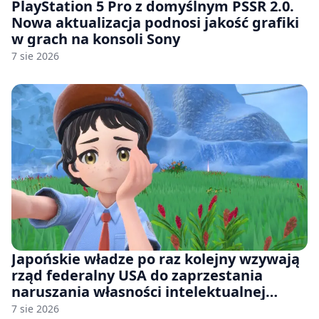
PlayStation 5 Pro z domyślnym PSSR 2.0.
Nowa aktualizacja podnosi jakość grafiki
w grach na konsoli Sony
7 sie 2026
Japońskie władze po raz kolejny wzywają
rząd federalny USA do zaprzestania
naruszania własności intelektualnej
japońskich gier i anime
7 sie 2026