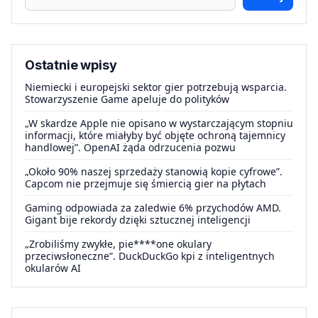
Ostatnie wpisy
Niemiecki i europejski sektor gier potrzebują wsparcia.
Stowarzyszenie Game apeluje do polityków
„W skardze Apple nie opisano w wystarczającym stopniu
informacji, które miałyby być objęte ochroną tajemnicy
handlowej”. OpenAI żąda odrzucenia pozwu
„Około 90% naszej sprzedaży stanowią kopie cyfrowe”.
Capcom nie przejmuje się śmiercią gier na płytach
Gaming odpowiada za zaledwie 6% przychodów AMD.
Gigant bije rekordy dzięki sztucznej inteligencji
„Zrobiliśmy zwykłe, pie****one okulary
przeciwsłoneczne”. DuckDuckGo kpi z inteligentnych
okularów AI