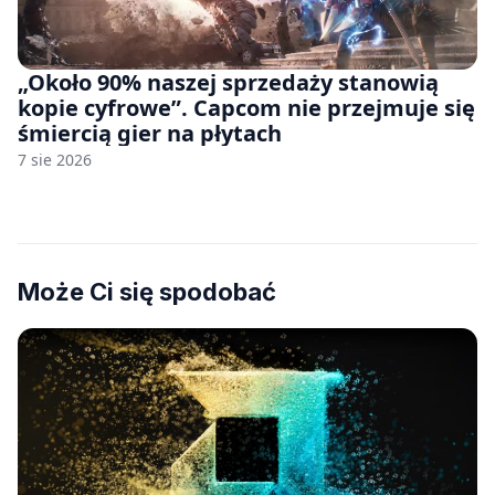
„Około 90% naszej sprzedaży stanowią
kopie cyfrowe”. Capcom nie przejmuje się
śmiercią gier na płytach
7 sie 2026
Może Ci się spodobać