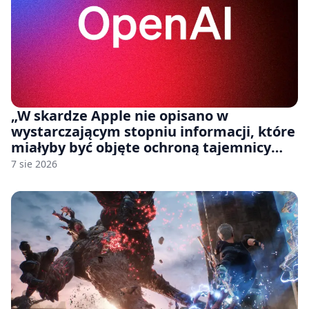
„W skardze Apple nie opisano w
wystarczającym stopniu informacji, które
miałyby być objęte ochroną tajemnicy
handlowej”. OpenAI żąda odrzucenia
7 sie 2026
pozwu