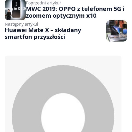
Poprzedni artykuł
MWC 2019: OPPO z telefonem 5G i
zoomem optycznym x10
Następny artykuł
Huawei Mate X – składany
smartfon przyszłości