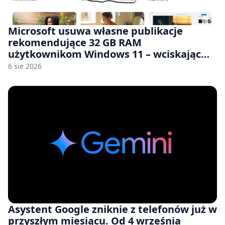
Microsoft usuwa własne publikacje
rekomendujące 32 GB RAM
użytkownikom Windows 11 – wciskając
nam przy tym komputery z 8 GB RAM po
6 sie 2026
zawyżonych cenach
Asystent Google zniknie z telefonów już w
przyszłym miesiącu. Od 4 września