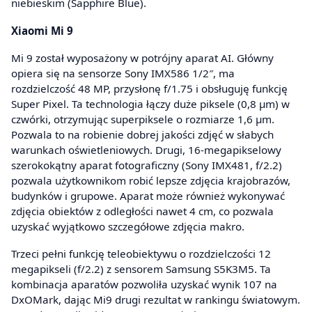
niebieskim (Sapphire Blue).
Xiaomi Mi 9
Mi 9 został wyposażony w potrójny aparat AI. Główny
opiera się na sensorze Sony IMX586 1/2″, ma
rozdzielczość 48 MP, przysłonę f/1.75 i obsługuję funkcję
Super Pixel. Ta technologia łączy duże piksele (0,8 µm) w
czwórki, otrzymując superpiksele o rozmiarze 1,6 µm.
Pozwala to na robienie dobrej jakości zdjęć w słabych
warunkach oświetleniowych. Drugi, 16-megapikselowy
szerokokątny aparat fotograficzny (Sony IMX481, f/2.2)
pozwala użytkownikom robić lepsze zdjęcia krajobrazów,
budynków i grupowe. Aparat może również wykonywać
zdjęcia obiektów z odległości nawet 4 cm, co pozwala
uzyskać wyjątkowo szczegółowe zdjęcia makro.
Trzeci pełni funkcję teleobiektywu o rozdzielczości 12
megapikseli (f/2.2) z sensorem Samsung S5K3M5. Ta
kombinacja aparatów pozwoliła uzyskać wynik 107 na
DxOMark, dając Mi9 drugi rezultat w rankingu światowym.