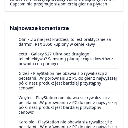
Capcom nie przejmuje się śmiercią gier na płytach
Najnowsze komentarze
Olin
-
„To nie jest kradzież, to jest praktycznie za
darmo”. RTX 3050 kupiony w cenie kawy
eettt
-
Galaxy S27 Ultra bez drugiego
teleobiektywu? Samsung planuje cięcia kosztów z
powodu cen pamięci
Grześ
-
PlayStation nie obawia się rywalizacji z
pecetami. „W porównaniu z PC do gier z najwyższej
półki nasz produkt jest bardziej przystępny
cenowo”
Woytec
-
PlayStation nie obawia się rywalizacji z
pecetami. „W porównaniu z PC do gier z najwyższej
półki nasz produkt jest bardziej przystępny
cenowo”
Karololo
-
PlayStation nie obawia się rywalizacji z
pecetami. „W porównaniu z PC do gier z najwyższej