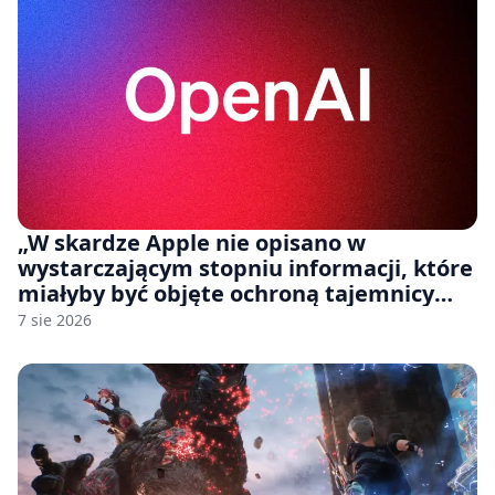
„W skardze Apple nie opisano w
wystarczającym stopniu informacji, które
miałyby być objęte ochroną tajemnicy
handlowej”. OpenAI żąda odrzucenia
7 sie 2026
pozwu