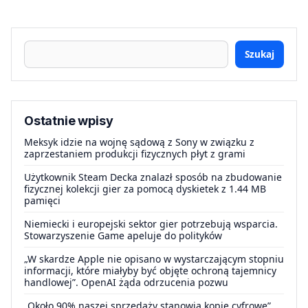
Szukaj
Ostatnie wpisy
Meksyk idzie na wojnę sądową z Sony w związku z
zaprzestaniem produkcji fizycznych płyt z grami
Użytkownik Steam Decka znalazł sposób na zbudowanie
fizycznej kolekcji gier za pomocą dyskietek z 1.44 MB
pamięci
Niemiecki i europejski sektor gier potrzebują wsparcia.
Stowarzyszenie Game apeluje do polityków
„W skardze Apple nie opisano w wystarczającym stopniu
informacji, które miałyby być objęte ochroną tajemnicy
handlowej”. OpenAI żąda odrzucenia pozwu
„Około 90% naszej sprzedaży stanowią kopie cyfrowe”.