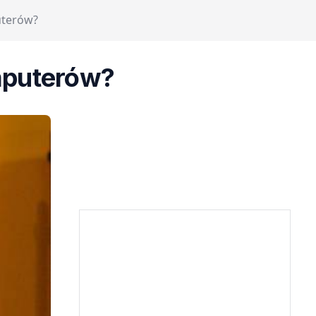
uterów?
mputerów?