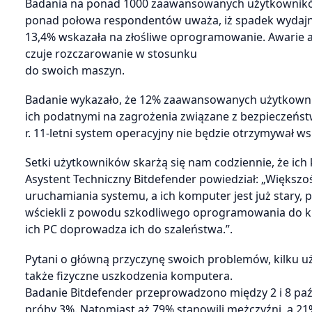
Badania na ponad 1000 zaawansowanych użytkownikó
ponad połowa respondentów uważa, iż spadek wydajno
13,4% wskazała na złośliwe oprogramowanie. Awarie apl
czuje rozczarowanie w stosunku
do swoich maszyn.
Badanie wykazało, że 12% zaawansowanych użytkowni
ich podatnymi na zagrożenia związane z bezpieczeństw
r. 11-letni system operacyjny nie będzie otrzymywał ws
Setki użytkowników skarżą się nam codziennie, że ich k
Asystent Techniczny Bitdefender powiedział: „Większ
uruchamiania systemu, a ich komputer jest już stary, 
wściekli z powodu szkodliwego oprogramowania do kra
ich PC doprowadza ich do szaleństwa.”.
Pytani o główną przyczynę swoich problemów, kilku 
także fizyczne uszkodzenia komputera.
Badanie Bitdefender przeprowadzono między 2 i 8 paź
próby 3%. Natomiast aż 79% stanowili mężczyźni, a 21% 