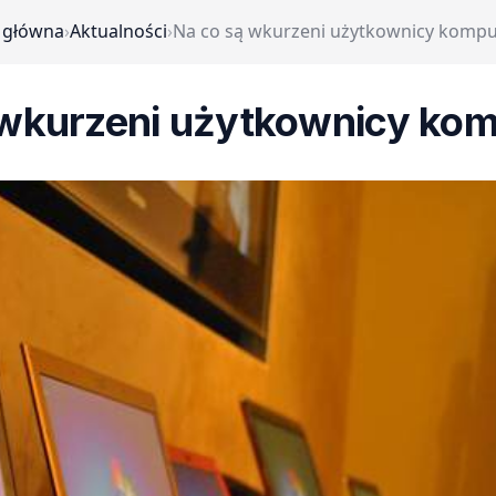
 główna
›
Aktualności
›
Na co są wkurzeni użytkownicy komp
 wkurzeni użytkownicy ko