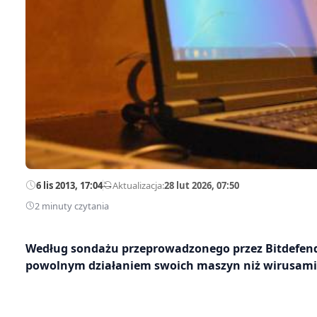
6 lis 2013, 17:04
—
Aktualizacja:
28 lut 2026, 07:50
2 minuty czytania
Według sondażu przeprowadzonego przez Bitdefende
powolnym działaniem swoich maszyn niż wirusami