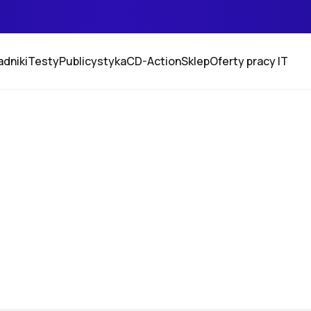
adniki
Testy
Publicystyka
CD-Action
Sklep
Oferty pracy IT