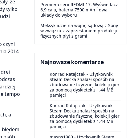
ły, że
Premiera serii REDMI 17. Wyświetlacz
y tylko
6,9 cala, bateria 7500 mAh i dwa
układy do wyboru
ludzi
Meksyk idzie na wojnę sądową z Sony
w związku z zaprzestaniem produkcji
fizycznych płyt z grami
 czyni
nia 2014
Najnowsze komentarze
ndrei
Konrad Ratajczak
-
Użytkownik
podczas
Steam Decka znalazł sposób na
zbudowanie fizycznej kolekcji gier
ardziej
za pomocą dyskietek z 1.44 MB
lne tempo
pamięci
Konrad Ratajczak
-
Użytkownik
Steam Decka znalazł sposób na
ch, a
zbudowanie fizycznej kolekcji gier
za pomocą dyskietek z 1.44 MB
pamięci
z błędem
do osób
maxns1980
-
Użytkownik Steam