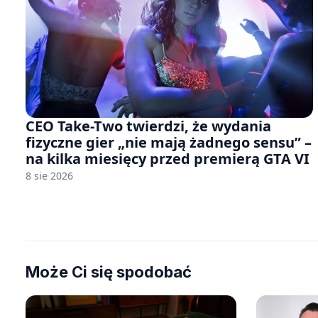
CEO Take-Two twierdzi, że wydania
fizyczne gier „nie mają żadnego sensu” –
na kilka miesięcy przed premierą GTA VI
8 sie 2026
Może Ci się spodobać