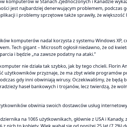
w komputerów w Stanach Zjednoczonych i Kanadzie wykaza
ści jest najbardziej denerwującym problemem, podczas gd
ikacji i problemy sprzętowe także sprawiły, że większość 
ków komputerów nadal korzysta z systemu Windows XP, co
em. Tech gigant – Microsoft ogłosił niedawno, że od kwiet
parcia i będzie „na zawsze podatny na ataki.”
omputer nie działa tak szybko, jak by tego chcieli. Florin A
ość użytkowników przyznaje, że ma zbyt wiele programów 
podczas gdy inni obwiniają wirusy. Oczekiwaliśmy, że będą b
dzieży haseł bankowych i trojanów, lecz twierdzą, że wo
użytkowników obwinia swoich dostawców usług internetowy
dziernika na 1065 użytkownikach, głównie z USA i Kanady, 
z nich to kobiety. Wiek wahał się od poniżej 25 lat (7,2%) 