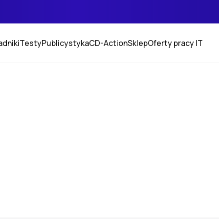
adniki
Testy
Publicystyka
CD-Action
Sklep
Oferty pracy IT