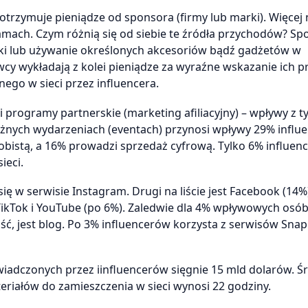
rzymuje pieniądze od sponsora (firmy lub marki). Więcej 
amach. Czym różnią się od siebie te źródła przychodów? Sp
rki lub używanie określonych akcesoriów bądź gadżetów w
cy wykładają z kolei pieniądze za wyraźne wskazanie ich 
go w sieci przez influencera.
i programy partnerskie (marketing afiliacyjny) – wpływy z t
żnych wydarzeniach (eventach) przynosi wpływy 29% influ
obistą, a 16% prowadzi sprzedaż cyfrową. Tylko 6% influen
ieci.
ię w serwisie Instagram. Drugi na liście jest Facebook (14%)
, TikTok i YouTube (po 6%). Zaledwie dla 4% wpływowych osó
ść, jest blog. Po 3% influencerów korzysta z serwisów Snap
wiadczonych przez iinfluencerów sięgnie 15 mld dolarów. Ś
iałów do zamieszczenia w sieci wynosi 22 godziny.