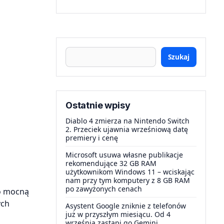
Szukaj
Ostatnie wpisy
Diablo 4 zmierza na Nintendo Switch
2. Przeciek ujawnia wrześniową datę
premiery i cenę
Microsoft usuwa własne publikacje
rekomendujące 32 GB RAM
użytkownikom Windows 11 – wciskając
nam przy tym komputery z 8 GB RAM
po zawyżonych cenach
ło mocną
ych
Asystent Google zniknie z telefonów
już w przyszłym miesiącu. Od 4
września zastąpi go Gemini