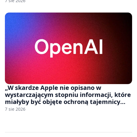
7 sie 2026
„W skardze Apple nie opisano w
wystarczającym stopniu informacji, które
miałyby być objęte ochroną tajemnicy
handlowej”. OpenAI żąda odrzucenia
7 sie 2026
pozwu