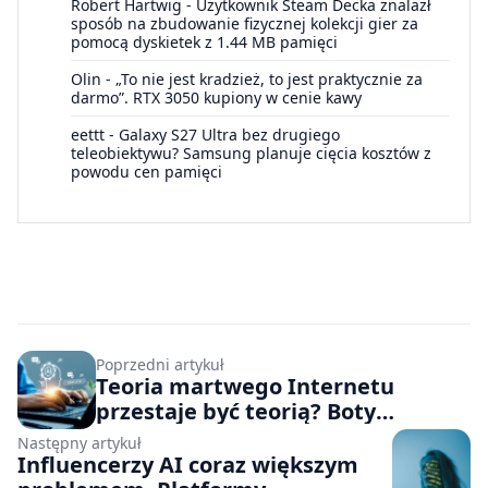
Robert Hartwig
-
Użytkownik Steam Decka znalazł
sposób na zbudowanie fizycznej kolekcji gier za
pomocą dyskietek z 1.44 MB pamięci
Olin
-
„To nie jest kradzież, to jest praktycznie za
darmo”. RTX 3050 kupiony w cenie kawy
eettt
-
Galaxy S27 Ultra bez drugiego
teleobiektywu? Samsung planuje cięcia kosztów z
powodu cen pamięci
Poprzedni artykuł
Teoria martwego Internetu
przestaje być teorią? Boty
generują większy ruch w sieci niż
Następny artykuł
ludzie
Influencerzy AI coraz większym