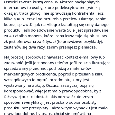
Oszuści zawsze kuszą ceną. Większość naciągniętych
internautów to osoby, które podekscytowane „wielką
okazją”, tracą głowę i nie sprawdzają kontrahenta, lecz
klikają Kup Teraz i od razu robią przelew. Dlatego, zanim
kupisz, sprawdź, jak na Allegro kształtują się ceny danego
produktu. Jeśli doładowanie warte 50 zł jest sprzedawane
za 40 zł albo moneta, której cena kształtuje się ok. 10 tys.
zł, jest oferowana za 6 tys. zł (to prawdziwe przykłady),
zastanów się dwa razy, zanim przelejesz pieniądze.
Najprościej spróbować nawiązać kontakt e-mailowy lub
zadzwonić, jeśli jest podany telefon. Jeśli zdjęcia ilustrujące
sprzedawany przedmiot pochodzą z materiałów
marketingowych producenta, poproś o przesłanie kilku
szczegółowych fotografii przedmiotu, który jest
wystawiony na aukcję. Oszuści zazwyczaj boją się
korespondować, więc jest mało prawdopodobne, by z
fałszywej auk- cji dostać jakiś odzew. Skutecznym
sposobem weryfikacji jest prośba o odbiór osobisty
produktu bez przedpłaty. Także w tym wypadku jest mało
prawdopodobne, by oszust chciał się umówić na