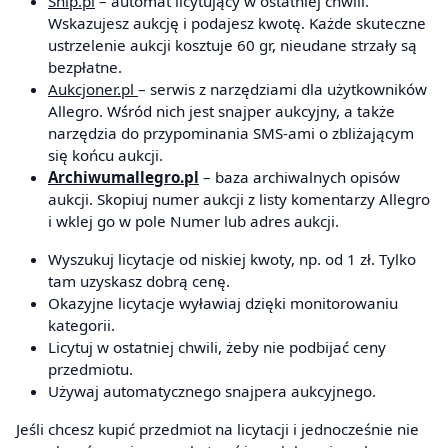
Snip.pl
– automat licytujący w ostatniej chwili.
Wskazujesz aukcję i podajesz kwotę. Każde skuteczne
ustrzelenie aukcji kosztuje 60 gr, nieudane strzały są
bezpłatne.
Aukcjoner.pl
– serwis z narzędziami dla użytkowników
Allegro. Wśród nich jest snajper aukcyjny, a także
narzędzia do przypominania SMS-ami o zbliżającym
się końcu aukcji.
Archiwumallegro.pl
– baza archiwalnych opisów
aukcji. Skopiuj numer aukcji z listy komentarzy Allegro
i wklej go w pole Numer lub adres aukcji.
Wyszukuj licytacje od niskiej kwoty, np. od 1 zł. Tylko
tam uzyskasz dobrą cenę.
Okazyjne licytacje wyławiaj dzięki monitorowaniu
kategorii.
Licytuj w ostatniej chwili, żeby nie podbijać ceny
przedmiotu.
Używaj automatycznego snajpera aukcyjnego.
Jeśli chcesz kupić przedmiot na licytacji i jednocześnie nie