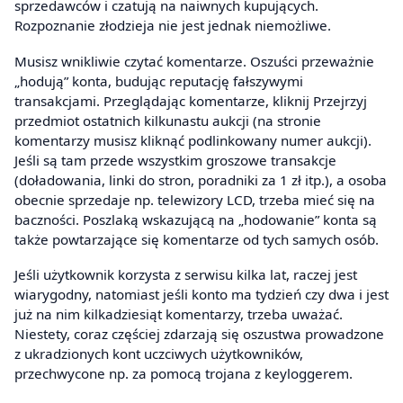
sprzedawców i czatują na naiwnych kupujących.
Rozpoznanie złodzieja nie jest jednak niemożliwe.
Musisz wnikliwie czytać komentarze. Oszuści przeważnie
„hodują” konta, budując reputację fałszywymi
transakcjami. Przeglądając komentarze, kliknij Przejrzyj
przedmiot ostatnich kilkunastu aukcji (na stronie
komentarzy musisz kliknąć podlinkowany numer aukcji).
Jeśli są tam przede wszystkim groszowe transakcje
(doładowania, linki do stron, poradniki za 1 zł itp.), a osoba
obecnie sprzedaje np. telewizory LCD, trzeba mieć się na
baczności. Poszlaką wskazującą na „hodowanie” konta są
także powtarzające się komentarze od tych samych osób.
Jeśli użytkownik korzysta z serwisu kilka lat, raczej jest
wiarygodny, natomiast jeśli konto ma tydzień czy dwa i jest
już na nim kilkadziesiąt komentarzy, trzeba uważać.
Niestety, coraz częściej zdarzają się oszustwa prowadzone
z ukradzionych kont uczciwych użytkowników,
przechwycone np. za pomocą trojana z keyloggerem.