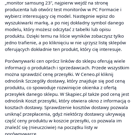
„monitor samsung 23”, najpierw wejdź na stronę
producenta lub otwórz test monitorów w PC Formacie i
wybierz interesujący cię model. Następnie wpisz do
wyszukiwarki markę, a po niej dokładny symbol danego
modelu, który możesz odczytać z tabelki lub opisu
produktu. Dzięki temu na liście wyników zobaczysz tylko
jedno trafienie, a po kliknięciu w nie ujrzysz listę sklepów
oferujących dokładnie ten produkt, który cię interesuje.
Porównywarki cen oprócz linków do sklepu oferują wiele
informacji o produktach i sprzedawcach. Przede wszystkim
można sprawdzić cenę przesyłki. W Ceneo.pl kliknij
odnośnik Szczegóły dostawy, który znajduje się pod ceną
produktu, co spowoduje rozwinięcie okienka z ofertą
przesyłek danego sklepu. W Skąpiec.pl także pod ceną jest
odnośnik Koszt przesyłki, który otwiera okno z informacją o
kosztach dostawy. Sprawdzenie kosztów dostawy pozwala
uniknąć przepłacenia, gdyż niektórzy dostawcy ukrywają
część ceny produktu w koszcie przesyłki, co pozwala im
znaleźć się (nieuczciwie) na początku listy w
porównywarce.