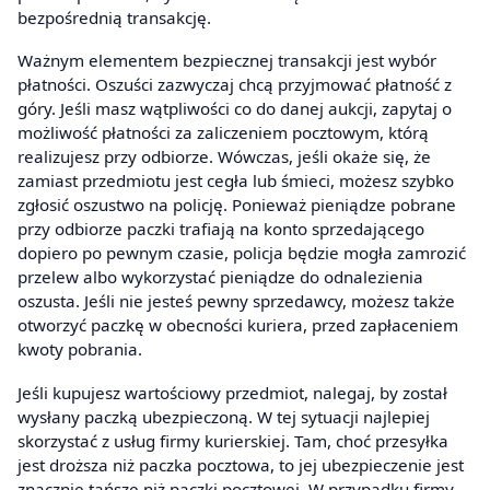
bezpośrednią transakcję.
Ważnym elementem bezpiecznej transakcji jest wybór
płatności. Oszuści zazwyczaj chcą przyjmować płatność z
góry. Jeśli masz wątpliwości co do danej aukcji, zapytaj o
możliwość płatności za zaliczeniem pocztowym, którą
realizujesz przy odbiorze. Wówczas, jeśli okaże się, że
zamiast przedmiotu jest cegła lub śmieci, możesz szybko
zgłosić oszustwo na policję. Ponieważ pieniądze pobrane
przy odbiorze paczki trafiają na konto sprzedającego
dopiero po pewnym czasie, policja będzie mogła zamrozić
przelew albo wykorzystać pieniądze do odnalezienia
oszusta. Jeśli nie jesteś pewny sprzedawcy, możesz także
otworzyć paczkę w obecności kuriera, przed zapłaceniem
kwoty pobrania.
Jeśli kupujesz wartościowy przedmiot, nalegaj, by został
wysłany paczką ubezpieczoną. W tej sytuacji najlepiej
skorzystać z usług firmy kurierskiej. Tam, choć przesyłka
jest droższa niż paczka pocztowa, to jej ubezpieczenie jest
znacznie tańsze niż paczki pocztowej. W przypadku firmy