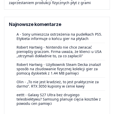
zaprzestaniem produkcji fizycznych płyt z grami
Najnowsze komentarze
A
-
Sony umieszcza ostrzeżenia na pudełkach PS5.
Etykieta informuje o końcu gier na płytach
Robert Hartwig
-
Nintendo nie chce zwracać
pieniędzy graczom. Firma uważa, że klienci u USA
„otrzymali dokładnie to, za co zapłacili”
Robert Hartwig
-
Użytkownik Steam Decka znalazł
sposób na zbudowanie fizycznej kolekcji gier za
pomocą dyskietek z 1.44 MB pamięci
Olin
-
„To nie jest kradzież, to jest praktycznie za
darmo”. RTX 3050 kupiony w cenie kawy
eettt
-
Galaxy S27 Ultra bez drugiego
teleobiektywu? Samsung planuje cięcia kosztów z
powodu cen pamięci