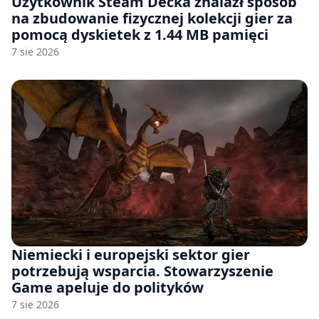
Użytkownik Steam Decka znalazł sposób
na zbudowanie fizycznej kolekcji gier za
pomocą dyskietek z 1.44 MB pamięci
7 sie 2026
Niemiecki i europejski sektor gier
potrzebują wsparcia. Stowarzyszenie
Game apeluje do polityków
7 sie 2026