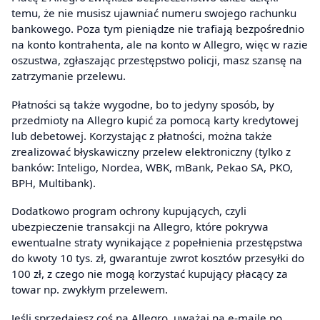
temu, że nie musisz ujawniać numeru swojego rachunku
bankowego. Poza tym pieniądze nie trafiają bezpośrednio
na konto kontrahenta, ale na konto w Allegro, więc w razie
oszustwa, zgłaszając przestępstwo policji, masz szansę na
zatrzymanie przelewu.
Płatności są także wygodne, bo to jedyny sposób, by
przedmioty na Allegro kupić za pomocą karty kredytowej
lub debetowej. Korzystając z płatności, można także
zrealizować błyskawiczny przelew elektroniczny (tylko z
banków: Inteligo, Nordea, WBK, mBank, Pekao SA, PKO,
BPH, Multibank).
Dodatkowo program ochrony kupujących, czyli
ubezpieczenie transakcji na Allegro, które pokrywa
ewentualne straty wynikające z popełnienia przestępstwa
do kwoty 10 tys. zł, gwarantuje zwrot kosztów przesyłki do
100 zł, z czego nie mogą korzystać kupujący płacący za
towar np. zwykłym przelewem.
Jeśli sprzedajesz coś na Allegro, uważaj na e-maile po