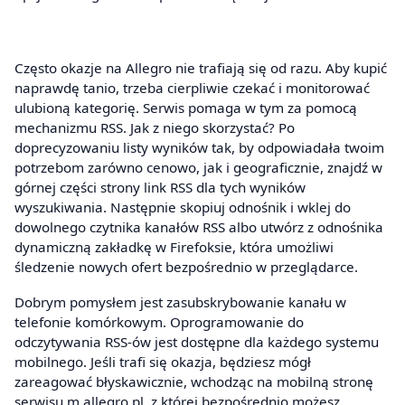
Często okazje na Allegro nie trafiają się od razu. Aby kupić
naprawdę tanio, trzeba cierpliwie czekać i monitorować
ulubioną kategorię. Serwis pomaga w tym za pomocą
mechanizmu RSS. Jak z niego skorzystać? Po
doprecyzowaniu listy wyników tak, by odpowiadała twoim
potrzebom zarówno cenowo, jak i geograficznie, znajdź w
górnej części strony link RSS dla tych wyników
wyszukiwania. Następnie skopiuj odnośnik i wklej do
dowolnego czytnika kanałów RSS albo utwórz z odnośnika
dynamiczną zakładkę w Firefoksie, która umożliwi
śledzenie nowych ofert bezpośrednio w przeglądarce.
Dobrym pomysłem jest zasubskrybowanie kanału w
telefonie komórkowym. Oprogramowanie do
odczytywania RSS-ów jest dostępne dla każdego systemu
mobilnego. Jeśli trafi się okazja, będziesz mógł
zareagować błyskawicznie, wchodząc na mobilną stronę
serwisu
m.allegro.pl
, z której bezpośrednio możesz