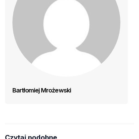
Bartłomiej Mrożewski
Czytaj podobne