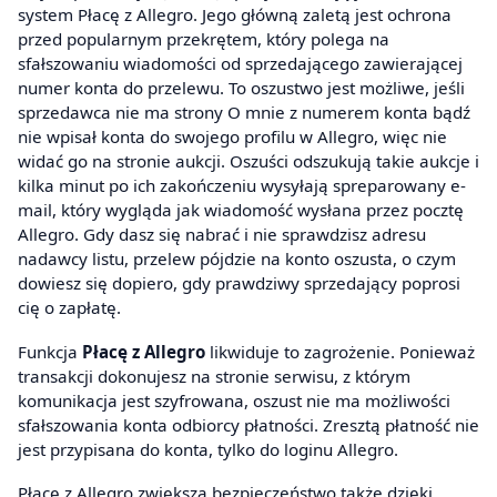
system Płacę z Allegro. Jego główną zaletą jest ochrona
przed popularnym przekrętem, który polega na
sfałszowaniu wiadomości od sprzedającego zawierającej
numer konta do przelewu. To oszustwo jest możliwe, jeśli
sprzedawca nie ma strony O mnie z numerem konta bądź
nie wpisał konta do swojego profilu w Allegro, więc nie
widać go na stronie aukcji. Oszuści odszukują takie aukcje i
kilka minut po ich zakończeniu wysyłają spreparowany e-
mail, który wygląda jak wiadomość wysłana przez pocztę
Allegro. Gdy dasz się nabrać i nie sprawdzisz adresu
nadawcy listu, przelew pójdzie na konto oszusta, o czym
dowiesz się dopiero, gdy prawdziwy sprzedający poprosi
cię o zapłatę.
Funkcja
Płacę z Allegro
likwiduje to zagrożenie. Ponieważ
transakcji dokonujesz na stronie serwisu, z którym
komunikacja jest szyfrowana, oszust nie ma możliwości
sfałszowania konta odbiorcy płatności. Zresztą płatność nie
jest przypisana do konta, tylko do loginu Allegro.
Płacę z Allegro zwiększa bezpieczeństwo także dzięki