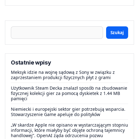
Szukaj
Ostatnie wpisy
Meksyk idzie na wojnę sądową z Sony w związku z
zaprzestaniem produkcji fizycznych płyt z grami
Użytkownik Steam Decka znalazł sposób na zbudowanie
fizycznej kolekcji gier za pomocą dyskietek z 1.44 MB
pamięci
Niemiecki i europejski sektor gier potrzebują wsparcia.
Stowarzyszenie Game apeluje do polityków
„W skardze Apple nie opisano w wystarczającym stopniu
informacji, które miałyby być objęte ochroną tajemnicy
handlowej”. OpenAI żąda odrzucenia pozwu