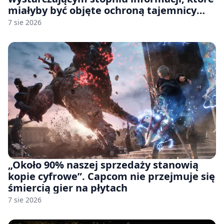
miałyby być objęte ochroną tajemnicy
handlowej”. OpenAI żąda odrzucenia
7 sie 2026
pozwu
„Około 90% naszej sprzedaży stanowią
kopie cyfrowe”. Capcom nie przejmuje się
śmiercią gier na płytach
7 sie 2026