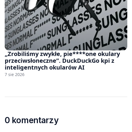
„Zrobiliśmy zwykłe, pie****one okulary
przeciwsłoneczne”. DuckDuckGo kpi z
inteligentnych okularów AI
7 sie 2026
0 komentarzy