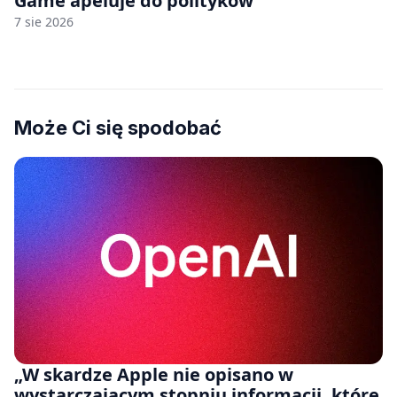
Game apeluje do polityków
7 sie 2026
Może Ci się spodobać
„W skardze Apple nie opisano w
wystarczającym stopniu informacji, które