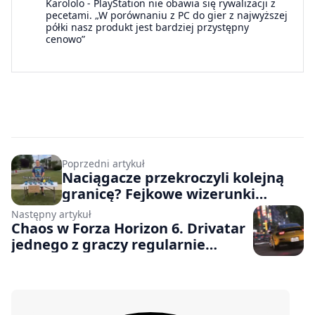
Karololo
-
PlayStation nie obawia się rywalizacji z
pecetami. „W porównaniu z PC do gier z najwyższej
półki nasz produkt jest bardziej przystępny
cenowo”
Poprzedni artykuł
Naciągacze przekroczyli kolejną
granicę? Fejkowe wizerunki
chorych osób są wykorzystywane
Następny artykuł
do reklamy tandetnych
Chaos w Forza Horizon 6. Drivatar
produktów
jednego z graczy regularnie
terroryzuje pozostałych
zawodników