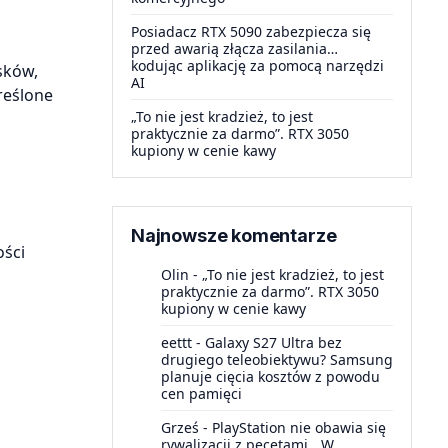
Posiadacz RTX 5090 zabezpiecza się
przed awarią złącza zasilania…
kodując aplikację za pomocą narzędzi
sków,
AI
reślone
„To nie jest kradzież, to jest
praktycznie za darmo”. RTX 3050
kupiony w cenie kawy
Najnowsze komentarze
ości
Olin
-
„To nie jest kradzież, to jest
praktycznie za darmo”. RTX 3050
kupiony w cenie kawy
eettt
-
Galaxy S27 Ultra bez
drugiego teleobiektywu? Samsung
planuje cięcia kosztów z powodu
cen pamięci
Grześ
-
PlayStation nie obawia się
rywalizacji z pecetami. „W