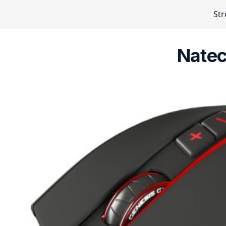
St
Natec