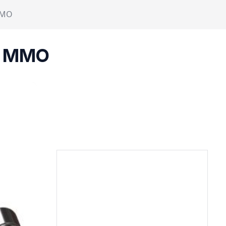
MMO
ów MMO