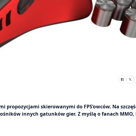
mi propozycjami skierowanymi do FPS’owców. Na szczęśc
łośników innych gatunków gier. Z myślą o fanach MMO,