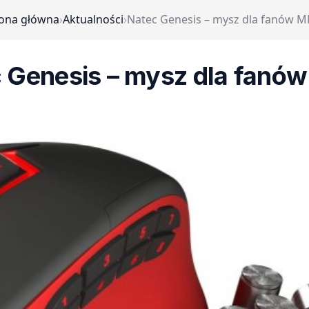
rona główna
›
Aktualności
›
Natec Genesis – mysz dla fanów 
 Genesis – mysz dla fan