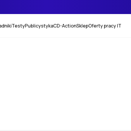
adniki
Testy
Publicystyka
CD-Action
Sklep
Oferty pracy IT