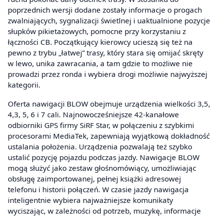
poprzednich wersji dodane zostały informacje o progach
zwalniających, sygnalizacji świetlnej i uaktualnione pozycje
słupków pikietażowych, pomocne przy korzystaniu z
łączności CB. Początkujący kierowcy ucieszą się też na
pewno z trybu „łatwej” trasy, który stara się omijać skręty
w lewo, unika zawracania, a tam gdzie to możliwe nie
prowadzi przez ronda i wybiera drogi możliwie najwyższej
kategorii.
Oferta nawigacji BLOW obejmuje urządzenia wielkości 3,5,
4,3, 5, 6 i 7 cali. Najnowocześniejsze 42-kanałowe
odbiorniki GPS firmy SiRF Star, w połączeniu z szybkimi
procesorami MediaTek, zapewniają wyjątkową dokładność
ustalania położenia. Urządzenia pozwalają też szybko
ustalić pozycję pojazdu podczas jazdy. Nawigacje BLOW
mogą służyć jako zestaw głośnomówiący, umożliwiając
obsługę zaimportowanej, pełnej książki adresowej
telefonu i historii połączeń. W czasie jazdy nawigacja
inteligentnie wybiera najważniejsze komunikaty
wyciszając, w zależności od potrzeb, muzykę, informacje