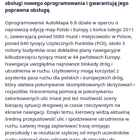
obsługi nowego oprogramowania i gwarantują jego
poprawna obsługę.
Oprogramowanie AutoMapa 6.8 działa w oparciu o
najnowszą edycję map Polski i Europy z końca lutego 2011
r., zawierającą ponad 5060 miast i miejscowości w Polsce,
ponad 640 tysięcy Użytecznych Punktów (POI), około 3
miliony budynków oraz dokładne plany nawigacyjne
kilkudziesięciu tysięcy miast w 44 państwach Europy.
Nawigacja uwzględnia najnowsze blokady dróg i
utrudnienia w ruchu. Użytkownicy mogą korzystać z
asystenta pasa ruchu dla polskich i europejskich dróg,
który ułatwia pokonywanie skomplikowanych skrzyżowań i
rozjazdów. Nieocenioną pomocą w pokonywaniu
zakorkowanych ulic miast jest też możliwość oceny
bieżącej sytuacji drogowej w czasie rzeczywistym na
ekranie nawigacji. Dzięki temu, kierowcy widzą aktualną
średnią przepustowość ulic i spodziewane utrudnienia w
ruchu. Łatwiej mogą zaplanować trasę omijając
przeszkody i w rezultacie szybciej od innych uczestników
ruchu pokonać dany odcinek trasy. W stosunku do