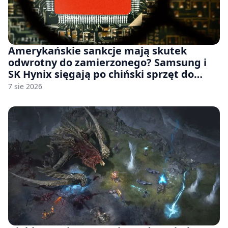
Amerykańskie sankcje mają skutek
odwrotny do zamierzonego? Samsung i
SK Hynix sięgają po chiński sprzęt do
fabryk chipów
7 sie 2026