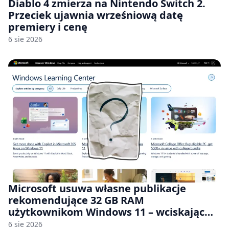
Diablo 4 zmierza na Nintendo Switch 2.
Przeciek ujawnia wrześniową datę
premiery i cenę
6 sie 2026
Microsoft usuwa własne publikacje
rekomendujące 32 GB RAM
użytkownikom Windows 11 – wciskając
nam przy tym komputery z 8 GB RAM po
6 sie 2026