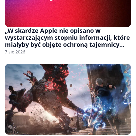
„W skardze Apple nie opisano w
wystarczającym stopniu informacji, które
miałyby być objęte ochroną tajemnicy
handlowej”. OpenAI żąda odrzucenia
7 sie 2026
pozwu