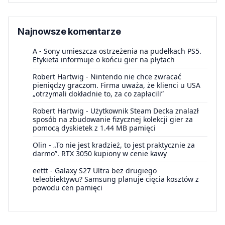
Najnowsze komentarze
A
-
Sony umieszcza ostrzeżenia na pudełkach PS5.
Etykieta informuje o końcu gier na płytach
Robert Hartwig
-
Nintendo nie chce zwracać
pieniędzy graczom. Firma uważa, że klienci u USA
„otrzymali dokładnie to, za co zapłacili”
Robert Hartwig
-
Użytkownik Steam Decka znalazł
sposób na zbudowanie fizycznej kolekcji gier za
pomocą dyskietek z 1.44 MB pamięci
Olin
-
„To nie jest kradzież, to jest praktycznie za
darmo”. RTX 3050 kupiony w cenie kawy
eettt
-
Galaxy S27 Ultra bez drugiego
teleobiektywu? Samsung planuje cięcia kosztów z
powodu cen pamięci