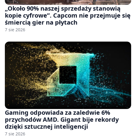
„Około 90% naszej sprzedaży stanowią
kopie cyfrowe”. Capcom nie przejmuje się
śmiercią gier na płytach
7 sie 2026
Gaming odpowiada za zaledwie 6%
przychodów AMD. Gigant bije rekordy
dzięki sztucznej inteligencji
7 sie 2026