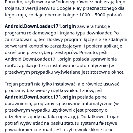
Ponadto, użytkownicy w Indonezji również pobierają tego
trojana, z wersji serwisu Google Play przeznaczonego dla
tego kraju, co daje obecnie kolejne 1000 – 5000 pobrań.
Android.DownLoader.171.origin
zawiera funkcje
programu reklamowego i trojana typu downloader. Po
zainstalowaniu, ten złośliwy program łączy się ze zdalnymi
serwerami kontrolno-zarządzającymi i pobiera aplikacje
określone przez cyberprzestępców. Ponadto, jeśli
Android.DownLoader.171.origin posiada uprawnienia
root’a, aplikacje te są instalowane automatycznie (w
przeciwnym przypadku wyświetlane jest stosowne okno).
Trojan potrafi nie tylko instalować, ale również usuwać
programy bez wiedzy użytkownika. I znów, jeśli
Android.DownLoader.171.origin
posiada pełne
uprawnienia, programy są usuwane automatycznie (w
przeciwnym wypadku użytkownik jest proszony o
udzielenie zgody na taką operację). Dodatkowo, trojan
potrafi wyświetlać na pasku statusu systemu fałszywe
powiadomienia e-mail. Jeśli użytkownik kliknie takie