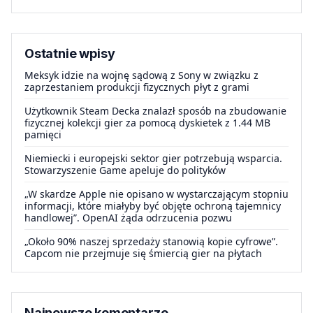
Ostatnie wpisy
Meksyk idzie na wojnę sądową z Sony w związku z
zaprzestaniem produkcji fizycznych płyt z grami
Użytkownik Steam Decka znalazł sposób na zbudowanie
fizycznej kolekcji gier za pomocą dyskietek z 1.44 MB
pamięci
Niemiecki i europejski sektor gier potrzebują wsparcia.
Stowarzyszenie Game apeluje do polityków
„W skardze Apple nie opisano w wystarczającym stopniu
informacji, które miałyby być objęte ochroną tajemnicy
handlowej”. OpenAI żąda odrzucenia pozwu
„Około 90% naszej sprzedaży stanowią kopie cyfrowe”.
Capcom nie przejmuje się śmiercią gier na płytach
Najnowsze komentarze