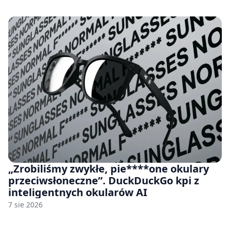
„Zrobiliśmy zwykłe, pie****one okulary
przeciwsłoneczne”. DuckDuckGo kpi z
inteligentnych okularów AI
7 sie 2026