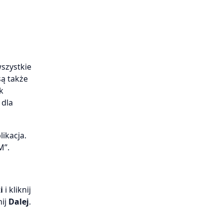
wszystkie
są także
k
 dla
ikacja.
M”.
i
i kliknij
nij
Dalej
.