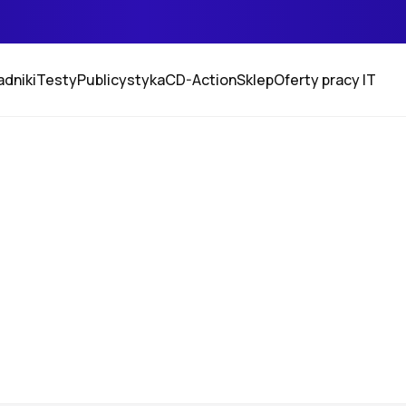
adniki
Testy
Publicystyka
CD-Action
Sklep
Oferty pracy IT