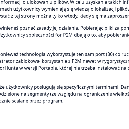
nformacji o ulokowaniu plików. W celu uzyskania takich in
amach użytkownicy wymieniają się wiedzą o lokalizacji plikó
tać z tej strony można tylko wtedy, kiedy się ma zaproszen
winieneś poznać zasady jej działania. Pobierając pliki za p
Użytkownicy społeczności for P2M dbają o to, aby pobierani
ponieważ technologia wykorzystuje ten sam port (80) co r
istrator zablokował korzystanie z P2M nawet w rygorystycz
rHunta w wersji Portable, której nie trzeba instalować na
że użytkownicy posługują się specyficznymi terminami. Da
zielone na segmenty (ze względu na ograniczenie wielkośc
ycznie scalane przez program.