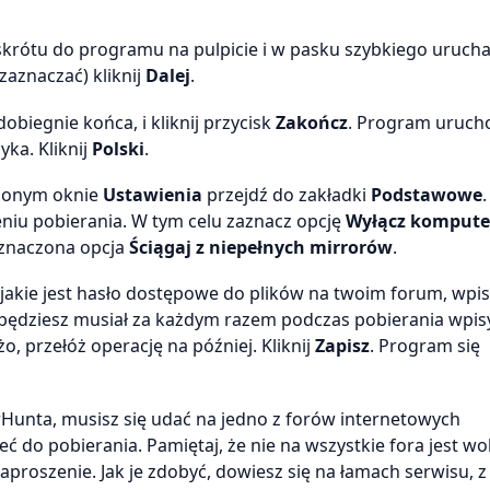
skrótu do programu na pulpicie i w pasku szybkiego uruch
zaznaczać) kliknij
Dalej
.
 dobiegnie końca, i kliknij przycisk
Zakończ
. Program uruch
ka. Kliknij
Polski
.
lonym oknie
Ustawienia
przejdź do zakładki
Podstawowe
niu pobierania. W tym celu zaznacz opcję
Wyłącz kompute
zaznaczona opcja
Ściągaj z niepełnych mirrorów
.
sz, jakie jest hasło dostępowe do plików na twoim forum, wpis
e będziesz musiał za każdym razem podczas pobierania wpi
dużo, przełóż operację na później. Kliknij
Zapisz
. Program się
Hunta, musisz się udać na jedno z forów internetowych
 do pobierania. Pamiętaj, że nie na wszystkie fora jest wo
aproszenie. Jak je zdobyć, dowiesz się na łamach serwisu, 