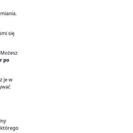
amiania.
omi się
. Możesz
r po
z je w
sywać
lny
z którego