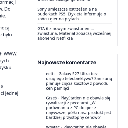
formacji
w. Do
Sony umieszcza ostrzeżenia na
pudełkach PS5. Etykieta informuje o
ie.
końcu gier na płytach
omocą
GTA 6 z nowym zwiastunem…
zwiastuna. Materiał zobaczą wcześniej
e było
abonenci Netfliksa
uch WWW.
nych
Najnowsze komentarze
 dysku
eettt
-
Galaxy S27 Ultra bez
drugiego teleobiektywu? Samsung
planuje cięcia kosztów z powodu
ne
cen pamięci
i jednej
Grześ
-
PlayStation nie obawia się
rywalizacji z pecetami. „W
porównaniu z PC do gier z
najwyższej półki nasz produkt jest
bardziej przystępny cenowo”
Woytec
-
PlayStation nie obawia