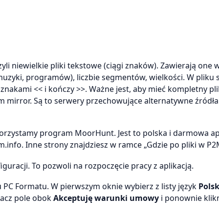
 niewielkie pliki tekstowe (ciągi znaków). Zawierają one 
uzyki, programów), liczbie segmentów, wielkości. W pliku 
nakami << i kończy >>. Ważne jest, aby mieć kompletny pli
m mirror. Są to serwery przechowujące alternatywne źródła
orzystamy program MoorHunt. Jest to polska i darmowa apl
info. Inne strony znajdziesz w ramce „Gdzie po pliki w P2
guracji. To pozwoli na rozpoczęcie pracy z aplikacją.
 PC Formatu. W pierwszym oknie wybierz z listy język
Polsk
nacz pole obok
Akceptuję warunki umowy
i ponownie klik