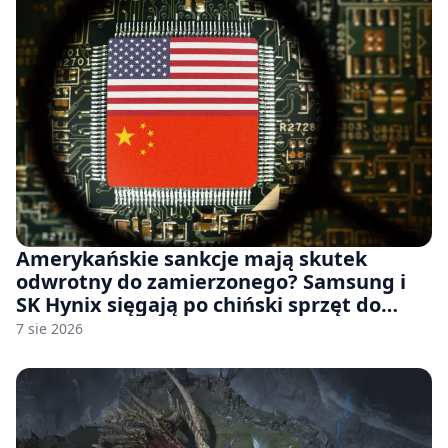
Amerykańskie sankcje mają skutek
odwrotny do zamierzonego? Samsung i
SK Hynix sięgają po chiński sprzęt do
fabryk chipów
7 sie 2026