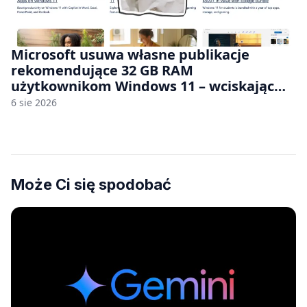
Microsoft usuwa własne publikacje
rekomendujące 32 GB RAM
użytkownikom Windows 11 – wciskając
nam przy tym komputery z 8 GB RAM po
6 sie 2026
zawyżonych cenach
Może Ci się spodobać