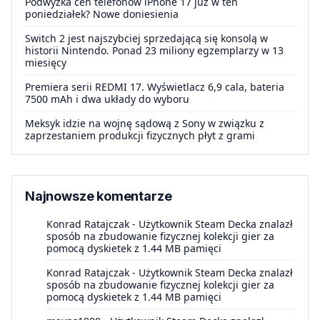
Podwyżka cen telefonów iPhone 17 już w ten
poniedziałek? Nowe doniesienia
Switch 2 jest najszybciej sprzedającą się konsolą w
historii Nintendo. Ponad 23 miliony egzemplarzy w 13
miesięcy
Premiera serii REDMI 17. Wyświetlacz 6,9 cala, bateria
7500 mAh i dwa układy do wyboru
Meksyk idzie na wojnę sądową z Sony w związku z
zaprzestaniem produkcji fizycznych płyt z grami
Najnowsze komentarze
Konrad Ratajczak
-
Użytkownik Steam Decka znalazł
sposób na zbudowanie fizycznej kolekcji gier za
pomocą dyskietek z 1.44 MB pamięci
Konrad Ratajczak
-
Użytkownik Steam Decka znalazł
sposób na zbudowanie fizycznej kolekcji gier za
pomocą dyskietek z 1.44 MB pamięci