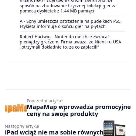
maxns1980
-
Użytkownik Steam Decka znalazł
sposób na zbudowanie fizycznej kolekcji gier za
pomocą dyskietek z 1.44 MB pamięci
A
-
Sony umieszcza ostrzeżenia na pudełkach PS5.
Etykieta informuje o końcu gier na płytach
Robert Hartwig
-
Nintendo nie chce zwracać
pieniędzy graczom. Firma uważa, że klienci u USA
„otrzymali dokładnie to, za co zapłacili”
Poprzedni artykuł
MapaMap wprowadza promocyjne
ceny na swoje produkty
Następny artykuł
iPad wciąż nie ma sobie równych