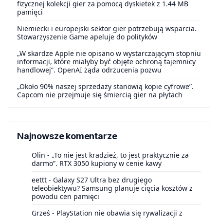
fizycznej kolekcji gier za pomocą dyskietek z 1.44 MB
pamięci
Niemiecki i europejski sektor gier potrzebują wsparcia.
Stowarzyszenie Game apeluje do polityków
„W skardze Apple nie opisano w wystarczającym stopniu
informacji, które miałyby być objęte ochroną tajemnicy
handlowej”. OpenAI żąda odrzucenia pozwu
„Około 90% naszej sprzedaży stanowią kopie cyfrowe”.
Capcom nie przejmuje się śmiercią gier na płytach
Najnowsze komentarze
Olin
-
„To nie jest kradzież, to jest praktycznie za
darmo”. RTX 3050 kupiony w cenie kawy
eettt
-
Galaxy S27 Ultra bez drugiego
teleobiektywu? Samsung planuje cięcia kosztów z
powodu cen pamięci
Grześ
-
PlayStation nie obawia się rywalizacji z