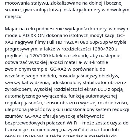
mocowania statywu, zlokalizowane na dolnej i bocznej
ściance, gwarantują łatwą instalację kamery w dowolnym
miejscu.
Mając na celu podniesienie wydajności kamery, w nowym
modelu ADIXXION dokonano istotnych modyfikacji. GC-
XA2 nagrywa filmy Full HD 1920×1080 60p/50p w trybie
progresywnym, a także w rozdzielczości 1280×720 z
prędkością 120/100 klatek na sekundę aby następnie
odtwarzać wysokiej jakości materiał w 4-krotnie
zwolnionym tempie. GC-XA2 w porównaniu do
wcześniejszego modelu, posiada jaśniejszy obiektyw,
szerszy kąt widzenia, udoskonalony stabilizator obrazu z
żyroskopem, wysokiej rozdzielczości ekran LCD z opcją
automatycznego wyłączenia, funkcję automatycznej
regulacji jasności, sensor obrazu o wyższej rozdzielczości,
ulepszoną jakość dźwięku i udoskonalony system redukcji
szumów. GC-XA2 oferuje wysoką efektywność
bezprzewodowych połączeń Wi-Fi – może zostać użyta do
transmisji strumieniowej „na żywo” do smartfonu lub
serwisu USTREAM, a także przesyłania materiału do