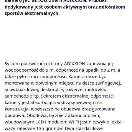
kamerę JVC GC-XA2 z serii ADIXXION. Produkt
dedykowany jest osobom aktywnym oraz miłośnikom
sportów ekstremalnych.
System poczwórnej ochrony ADIXXION zapewnia jej
wodoodporność do 5 m, odporność na upadki do 2 m, a
także pyło- i mrozoodporność. Kamera może być
montowana w dowolnym miejscu na desce surfingowej,
snowboardowej, deskorolce, rowerze, motocyklu,
samochodzie itp. Sekretem ekstremalnej odporności
kamery jest absorbująca wstrząsy wewnętrzna
konstrukcja, wodoszczelna obudowa oraz gumowana
obudowa. Obudowa, łącznie z akumulatorem,
wbudowanym LCD i modułem Wi-Fi jest niezwykle lekka –
waży zaledwie 135 gramów. Dwa standardowe