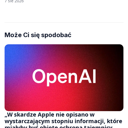
7 sie 2026
Może Ci się spodobać
„W skardze Apple nie opisano w
wystarczającym stopniu informacji, które
miałyby być objęte ochroną tajemnicy