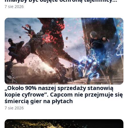
handlowej”. OpenAI żąda odrzucenia
7 sie 2026
pozwu
„Około 90% naszej sprzedaży stanowią
kopie cyfrowe”. Capcom nie przejmuje się
śmiercią gier na płytach
7 sie 2026