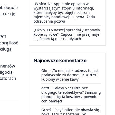
„W skardze Apple nie opisano w
obsługuje
wystarczającym stopniu informacji,
które miałyby być objęte ochroną
strukcję
tajemnicy handlowej”. OpenAI żąda
odrzucenia pozwu
„Około 90% naszej sprzedaży stanowią
kopie cyfrowe”. Capcom nie przejmuje
 PCI
się śmiercią gier na płytach
orą ilość
bsługą
Najnowsze komentarze
ponentów
Olin
-
„To nie jest kradzież, to jest
lgocią,
praktycznie za darmo”. RTX 3050
satorach
kupiony w cenie kawy
eettt
-
Galaxy S27 Ultra bez
drugiego teleobiektywu? Samsung
planuje cięcia kosztów z powodu
cen pamięci
Grześ
-
PlayStation nie obawia się
rywalizacji z pecetami. „W