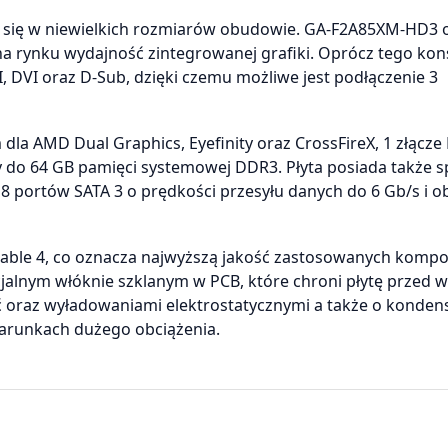
ci się w niewielkich rozmiarów obudowie. GA-F2A85XM-HD3 
na rynku wydajność zintegrowanej grafiki. Oprócz tego kon
 DVI oraz D-Sub, dzięki czemu możliwe jest podłączenie 3
dla AMD Dual Graphics, Eyefinity oraz CrossFireX, 1 złącze
 do 64 GB pamięci systemowej DDR3. Płyta posiada także sp
 8 portów SATA 3 o prędkości przesyłu danych do 6 Gb/s i o
urable 4, co oznacza najwyższą jakość zastosowanych kom
jalnym włóknie szklanym w PCB, które chroni płytę przed wi
ć oraz wyładowaniami elektrostatycznymi a także o konden
warunkach dużego obciążenia.