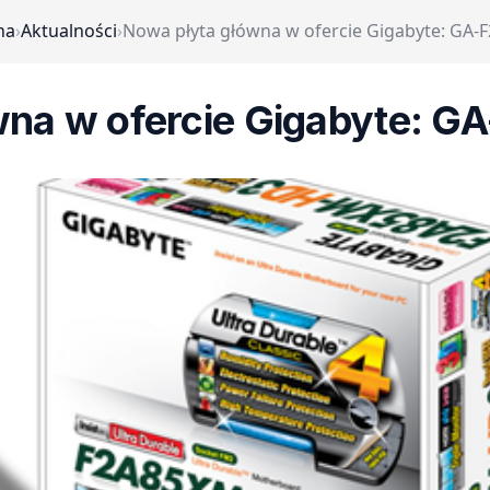
na
›
Aktualności
›
Nowa płyta główna w ofercie Gigabyte: GA
wna w ofercie Gigabyte: