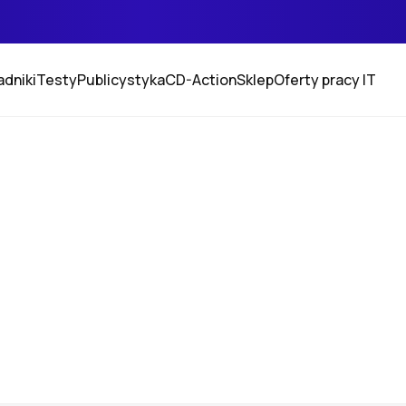
adniki
Testy
Publicystyka
CD-Action
Sklep
Oferty pracy IT