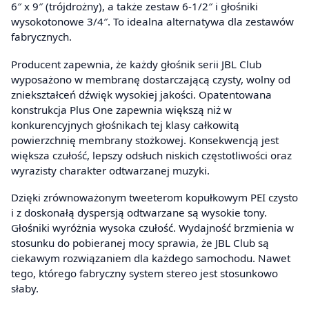
6″ x 9″ (trójdrożny), a także zestaw 6-1/2″ i głośniki
wysokotonowe 3/4″. To idealna alternatywa dla zestawów
fabrycznych.
Producent zapewnia, że każdy głośnik serii JBL Club
wyposażono w membranę dostarczającą czysty, wolny od
zniekształceń dźwięk wysokiej jakości. Opatentowana
konstrukcja Plus One zapewnia większą niż w
konkurencyjnych głośnikach tej klasy całkowitą
powierzchnię membrany stożkowej. Konsekwencją jest
większa czułość, lepszy odsłuch niskich częstotliwości oraz
wyrazisty charakter odtwarzanej muzyki.
Dzięki zrównoważonym tweeterom kopułkowym PEI czysto
i z doskonałą dyspersją odtwarzane są wysokie tony.
Głośniki wyróżnia wysoka czułość. Wydajność brzmienia w
stosunku do pobieranej mocy sprawia, że JBL Club są
ciekawym rozwiązaniem dla każdego samochodu. Nawet
tego, którego fabryczny system stereo jest stosunkowo
słaby.